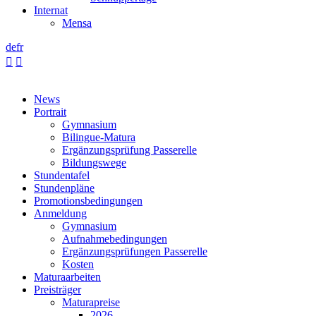
Internat
Mensa
de
fr


News
Portrait
Gymnasium
Bilingue-Matura
Ergänzungsprüfung Passerelle
Bildungswege
Stundentafel
Stundenpläne
Promotionsbedingungen
Anmeldung
Gymnasium
Aufnahmebedingungen
Ergänzungsprüfungen Passerelle
Kosten
Maturaarbeiten
Preisträger
Maturapreise
2026