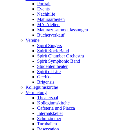
Portrait
Events
Nachhilfe
Maturaarbeiten
MA-Ateliers
Maturazusammenfassungen
Bücherverkauf
Vereine
Spirit Singers
Spirit Rock Band
Spirit Chamber Orchestra
Spirit Symphonic Band
Studententheater
Spirit of Life
GecKo
Brigensis
Kollegiumskirche
Vermietung
Theatersaal
Kollegiumskirche
Cafeteria und Piazza
Internatskeller
Schulzimmer
Turnhallen
Reservation