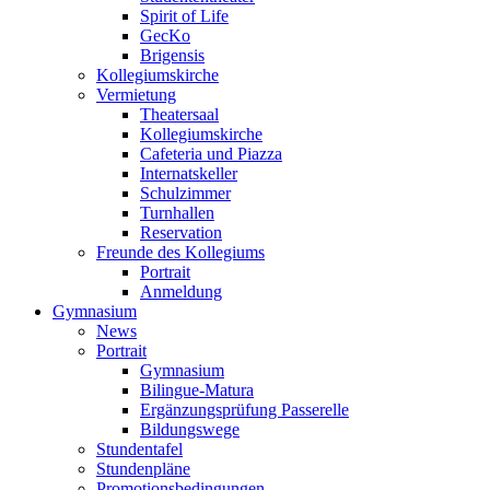
Spirit of Life
GecKo
Brigensis
Kollegiumskirche
Vermietung
Theatersaal
Kollegiumskirche
Cafeteria und Piazza
Internatskeller
Schulzimmer
Turnhallen
Reservation
Freunde des Kollegiums
Portrait
Anmeldung
Gymnasium
News
Portrait
Gymnasium
Bilingue-Matura
Ergänzungsprüfung Passerelle
Bildungswege
Stundentafel
Stundenpläne
Promotionsbedingungen