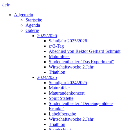
de
fr
Allgemein
Startseite
Agenda
Galerie
2025/2026
Schuljahr 2025/2026
z^3-Tag
Abschied von Rektor Gerhard Schmidt
Maturafeier
Studententheater "Das Experiment"
Wirtschaftswoche 2.Jahr
Triathlon
2024/2025
Schuljahr 2024/2025
Maturafeier
Maturandenkonzert
Spirit Stafette
Studententheater "Der eingebildete
Kranke"
Labelübergabe
Wirtschaftswoche 2.Jahr
Triathlon
Spanischtag