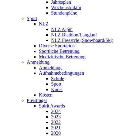
Jahresplan
Wochenstruktur
Stundenpläne
Sport
NLZ
NLZ Alpin
NLZ Biathlon/Langlauf
NLZ Freestyle (Snowboard/Ski)
Diverse Sportarten
Sportliche Betreuung
Medizinische Betreuung
Anmeldung
Anmeldung
Aufnahmebedingungen
Schule
Sport
Kunst
Kosten
Preisträger
Spirit Awards
2024
2023
2022
2021
2020