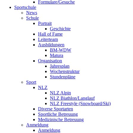
Formulare/Gesuche
Sportschule
News
Schule
Portrait
Geschichte
Hall of Fame
Leiterteam
Ausbildungen
BM-WDW
Matura
Organisation
Jahresplan
Wochenstruktur
Stundenpläne
Sport
NLZ
NLZ Alpin
NLZ Biathlon/Langlauf
NLZ Freestyle (Snowboard/Ski)
Diverse Sportarten
Sportliche Betreuung
Medizinische Betreuung
Anmeldung
Anmeldung