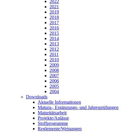
2022
2021
2019
2018
2017
2016
2015
2014
2013
2012
2011
2010
2009
2008
2007
2006
2005
2004
Downloads
Aktuelle Informationen
Matura-, Ergänzungs- und Jahresprüfungen
Maturitätsarbeit
Projekte/Anlässe
Stoffprogramme
Reglemente/Weisungen