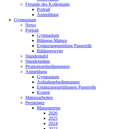
Freunde des Kollegiums
Portrait
Anmeldung
Gymnasium
News
Portrait
Gymnasium
Bilingue-Matura
Ergänzungsprüfung Passerelle
Bildungswege
Stundentafel
Stundenpläne
Promotionsbedingungen
Anmeldung
Gymnasium
Aufnahmebedingungen
Ergänzungsprüfungen Passerelle
Kosten
Maturaarbeiten
Preisträger
Maturapreise
2026
2025
2024
2023