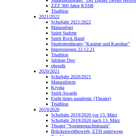
Studententheater "Der Diener zweier Herre
ZZZ 360 Jahre KSSB
Triathlon
2021/2022
Schuljahr 2021/2022
Maturafeier
Spirit Stafette
Spirit Rock Band
Studententheater "Kasimir und Karoline"
Impressionen 22.12.21
Triathlon
Jubilate Deo
obendir
2020/2021
Schuljahr 2020/2021
Maturafeiern
Krypta
Spirit Awards
Eight times pandemic (Theater)
Triathlon
2019/2020
Schuljahr 2019/2020 vor 13. März
Schuljahr 2019/2020 nach 13. März
Theater "Sommernachtstraum"
Brückenwettbewerb, ETH unterwegs