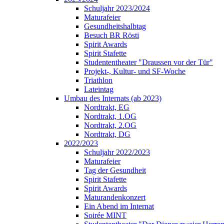
Schuljahr 2023/2024
Maturafeier
Gesundheitshalbtag
Besuch BR Rösti
Spirit Awards
Spirit Stafette
Studententheater "Draussen vor der Tür"
Projekt-, Kultur- und SF-Woche
Triathlon
Lateintag
Umbau des Internats (ab 2023)
Nordtrakt, EG
Nordtrakt, 1.OG
Nordtrakt, 2.OG
Nordtrakt, DG
2022/2023
Schuljahr 2022/2023
Maturafeier
Tag der Gesundheit
Spirit Stafette
Spirit Awards
Maturandenkonzert
Ein Abend im Internat
Soirée MINT