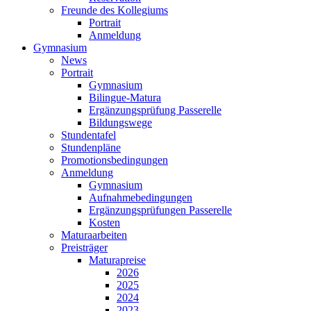
Freunde des Kollegiums
Portrait
Anmeldung
Gymnasium
News
Portrait
Gymnasium
Bilingue-Matura
Ergänzungsprüfung Passerelle
Bildungswege
Stundentafel
Stundenpläne
Promotionsbedingungen
Anmeldung
Gymnasium
Aufnahmebedingungen
Ergänzungsprüfungen Passerelle
Kosten
Maturaarbeiten
Preisträger
Maturapreise
2026
2025
2024
2023