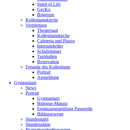
Spirit of Life
GecKo
Brigensis
Kollegiumskirche
Vermietung
Theatersaal
Kollegiumskirche
Cafeteria und Piazza
Internatskeller
Schulzimmer
Turnhallen
Reservation
Freunde des Kollegiums
Portrait
Anmeldung
Gymnasium
News
Portrait
Gymnasium
Bilingue-Matura
Ergänzungsprüfung Passerelle
Bildungswege
Stundentafel
Stundenpläne
Promotionsbedingungen