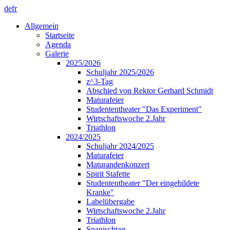
de
fr
Allgemein
Startseite
Agenda
Galerie
2025/2026
Schuljahr 2025/2026
z^3-Tag
Abschied von Rektor Gerhard Schmidt
Maturafeier
Studententheater "Das Experiment"
Wirtschaftswoche 2.Jahr
Triathlon
2024/2025
Schuljahr 2024/2025
Maturafeier
Maturandenkonzert
Spirit Stafette
Studententheater "Der eingebildete
Kranke"
Labelübergabe
Wirtschaftswoche 2.Jahr
Triathlon
Spanischtag