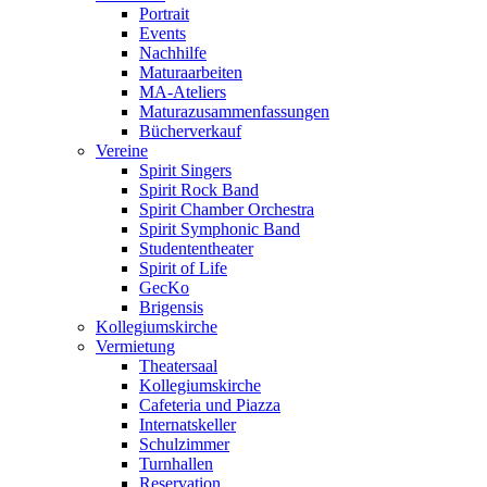
Portrait
Events
Nachhilfe
Maturaarbeiten
MA-Ateliers
Maturazusammenfassungen
Bücherverkauf
Vereine
Spirit Singers
Spirit Rock Band
Spirit Chamber Orchestra
Spirit Symphonic Band
Studententheater
Spirit of Life
GecKo
Brigensis
Kollegiumskirche
Vermietung
Theatersaal
Kollegiumskirche
Cafeteria und Piazza
Internatskeller
Schulzimmer
Turnhallen
Reservation