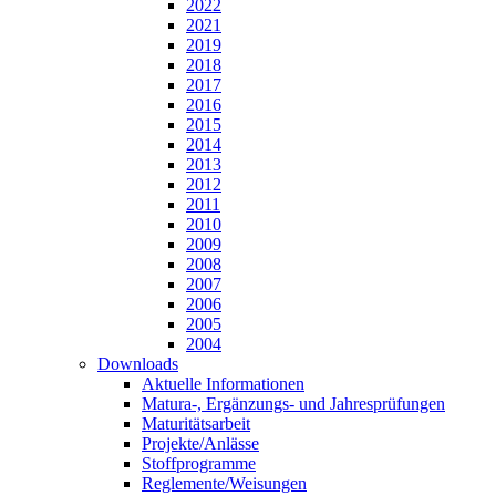
2022
2021
2019
2018
2017
2016
2015
2014
2013
2012
2011
2010
2009
2008
2007
2006
2005
2004
Downloads
Aktuelle Informationen
Matura-, Ergänzungs- und Jahresprüfungen
Maturitätsarbeit
Projekte/Anlässe
Stoffprogramme
Reglemente/Weisungen