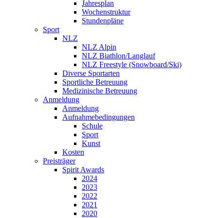
Jahresplan
Wochenstruktur
Stundenpläne
Sport
NLZ
NLZ Alpin
NLZ Biathlon/Langlauf
NLZ Freestyle (Snowboard/Ski)
Diverse Sportarten
Sportliche Betreuung
Medizinische Betreuung
Anmeldung
Anmeldung
Aufnahmebedingungen
Schule
Sport
Kunst
Kosten
Preisträger
Spirit Awards
2024
2023
2022
2021
2020