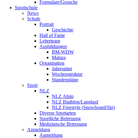
Formulare/Gesuche
Sportschule
News
Schule
Portrait
Geschichte
Hall of Fame
Leiterteam
Ausbildungen
BM-WDW
Matura
Organisation
Jahresplan
Wochenstruktur
Stundenpläne
Sport
NLZ
NLZ Alpin
NLZ Biathlon/Langlauf
NLZ Freestyle (Snowboard/Ski)
Diverse Sportarten
Sportliche Betreuung
Medizinische Betreuung
Anmeldung
Anmeldung