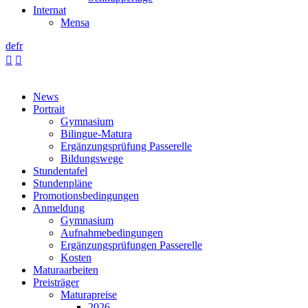
Internat
Mensa
de
fr


News
Portrait
Gymnasium
Bilingue-Matura
Ergänzungsprüfung Passerelle
Bildungswege
Stundentafel
Stundenpläne
Promotionsbedingungen
Anmeldung
Gymnasium
Aufnahmebedingungen
Ergänzungsprüfungen Passerelle
Kosten
Maturaarbeiten
Preisträger
Maturapreise
2026