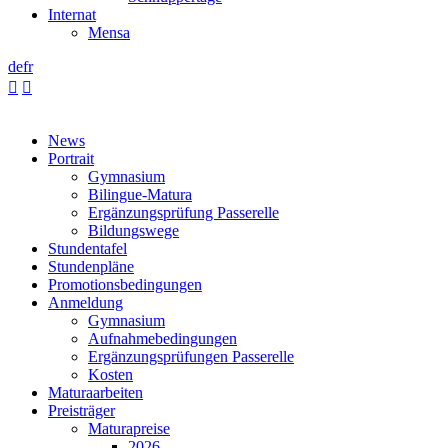
Internat
Mensa
de
fr


News
Portrait
Gymnasium
Bilingue-Matura
Ergänzungsprüfung Passerelle
Bildungswege
Stundentafel
Stundenpläne
Promotionsbedingungen
Anmeldung
Gymnasium
Aufnahmebedingungen
Ergänzungsprüfungen Passerelle
Kosten
Maturaarbeiten
Preisträger
Maturapreise
2026