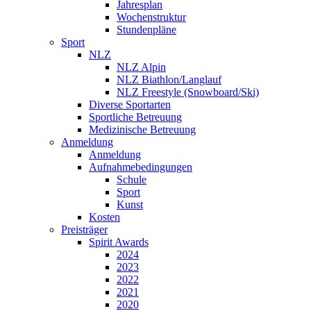
Jahresplan
Wochenstruktur
Stundenpläne
Sport
NLZ
NLZ Alpin
NLZ Biathlon/Langlauf
NLZ Freestyle (Snowboard/Ski)
Diverse Sportarten
Sportliche Betreuung
Medizinische Betreuung
Anmeldung
Anmeldung
Aufnahmebedingungen
Schule
Sport
Kunst
Kosten
Preisträger
Spirit Awards
2024
2023
2022
2021
2020