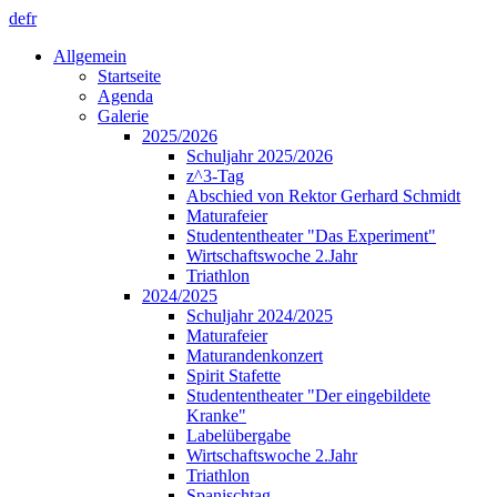
de
fr
Allgemein
Startseite
Agenda
Galerie
2025/2026
Schuljahr 2025/2026
z^3-Tag
Abschied von Rektor Gerhard Schmidt
Maturafeier
Studententheater "Das Experiment"
Wirtschaftswoche 2.Jahr
Triathlon
2024/2025
Schuljahr 2024/2025
Maturafeier
Maturandenkonzert
Spirit Stafette
Studententheater "Der eingebildete
Kranke"
Labelübergabe
Wirtschaftswoche 2.Jahr
Triathlon
Spanischtag