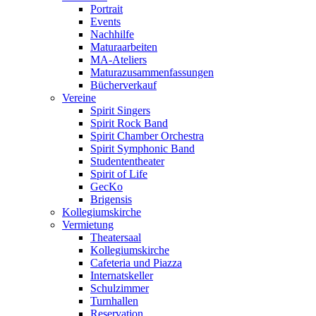
Portrait
Events
Nachhilfe
Maturaarbeiten
MA-Ateliers
Maturazusammenfassungen
Bücherverkauf
Vereine
Spirit Singers
Spirit Rock Band
Spirit Chamber Orchestra
Spirit Symphonic Band
Studententheater
Spirit of Life
GecKo
Brigensis
Kollegiumskirche
Vermietung
Theatersaal
Kollegiumskirche
Cafeteria und Piazza
Internatskeller
Schulzimmer
Turnhallen
Reservation