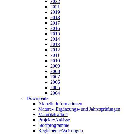
2022
2021
2019
2018
2017
2016
2015
2014
2013
2012
2011
2010
2009
2008
2007
2006
2005
2004
Downloads
Aktuelle Informationen
Matura-, Ergänzungs- und Jahresprüfungen
Maturitätsarbeit
Projekte/Anlässe
Stoffprogramme
Reglemente/Weisungen