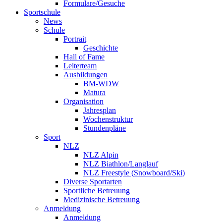
Formulare/Gesuche
Sportschule
News
Schule
Portrait
Geschichte
Hall of Fame
Leiterteam
Ausbildungen
BM-WDW
Matura
Organisation
Jahresplan
Wochenstruktur
Stundenpläne
Sport
NLZ
NLZ Alpin
NLZ Biathlon/Langlauf
NLZ Freestyle (Snowboard/Ski)
Diverse Sportarten
Sportliche Betreuung
Medizinische Betreuung
Anmeldung
Anmeldung