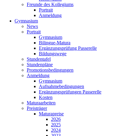
Freunde des Kollegiums
Portrait
Anmeldung
Gymnasium
News
Portrait
Gymnasium
Bilingue-Matura
Ergänzungsprüfung Passerelle
Bildungswege
Stundentafel
Stundenpläne
Promotionsbedingungen
Anmeldung
Gymnasium
Aufnahmebedingungen
Ergänzungsprüfungen Passerelle
Kosten
Maturaarbeiten
Preisträger
Maturapreise
2026
2025
2024
2023