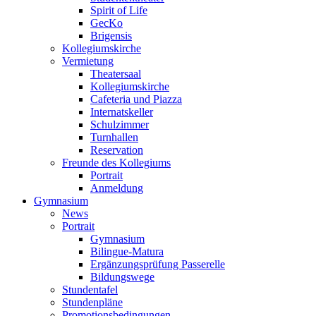
Spirit of Life
GecKo
Brigensis
Kollegiumskirche
Vermietung
Theatersaal
Kollegiumskirche
Cafeteria und Piazza
Internatskeller
Schulzimmer
Turnhallen
Reservation
Freunde des Kollegiums
Portrait
Anmeldung
Gymnasium
News
Portrait
Gymnasium
Bilingue-Matura
Ergänzungsprüfung Passerelle
Bildungswege
Stundentafel
Stundenpläne
Promotionsbedingungen