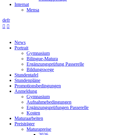
Internat
Mensa
de
fr


News
Portrait
Gymnasium
Bilingue-Matura
Ergänzungsprüfung Passerelle
Bildungswege
Stundentafel
Stundenpläne
Promotionsbedingungen
Anmeldung
Gymnasium
Aufnahmebedingungen
Ergänzungsprüfungen Passerelle
Kosten
Maturaarbeiten
Preisträger
Maturapreise
2026