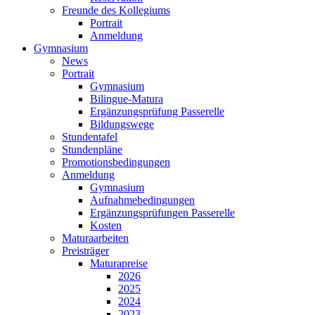
Freunde des Kollegiums
Portrait
Anmeldung
Gymnasium
News
Portrait
Gymnasium
Bilingue-Matura
Ergänzungsprüfung Passerelle
Bildungswege
Stundentafel
Stundenpläne
Promotionsbedingungen
Anmeldung
Gymnasium
Aufnahmebedingungen
Ergänzungsprüfungen Passerelle
Kosten
Maturaarbeiten
Preisträger
Maturapreise
2026
2025
2024
2023