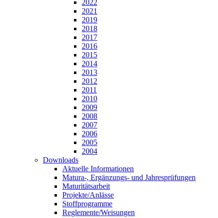
2022
2021
2019
2018
2017
2016
2015
2014
2013
2012
2011
2010
2009
2008
2007
2006
2005
2004
Downloads
Aktuelle Informationen
Matura-, Ergänzungs- und Jahresprüfungen
Maturitätsarbeit
Projekte/Anlässe
Stoffprogramme
Reglemente/Weisungen