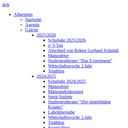
de
fr
Allgemein
Startseite
Agenda
Galerie
2025/2026
Schuljahr 2025/2026
z^3-Tag
Abschied von Rektor Gerhard Schmidt
Maturafeier
Studententheater "Das Experiment"
Wirtschaftswoche 2.Jahr
Triathlon
2024/2025
Schuljahr 2024/2025
Maturafeier
Maturandenkonzert
Spirit Stafette
Studententheater "Der eingebildete
Kranke"
Labelübergabe
Wirtschaftswoche 2.Jahr
Triathlon
Spanischtag