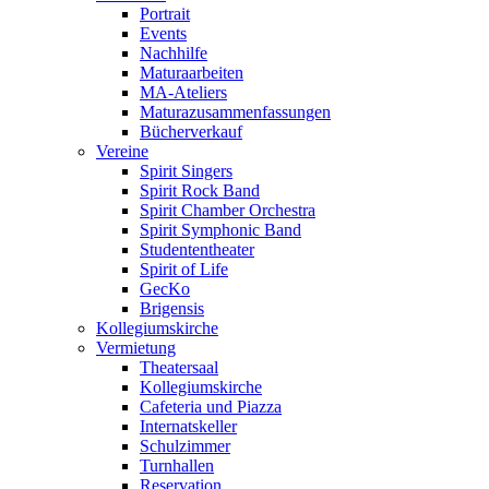
Portrait
Events
Nachhilfe
Maturaarbeiten
MA-Ateliers
Maturazusammenfassungen
Bücherverkauf
Vereine
Spirit Singers
Spirit Rock Band
Spirit Chamber Orchestra
Spirit Symphonic Band
Studententheater
Spirit of Life
GecKo
Brigensis
Kollegiumskirche
Vermietung
Theatersaal
Kollegiumskirche
Cafeteria und Piazza
Internatskeller
Schulzimmer
Turnhallen
Reservation