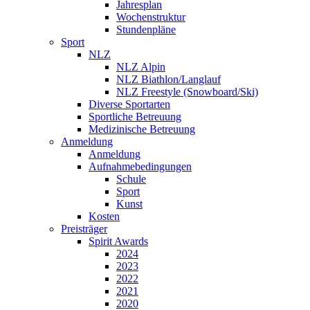
Jahresplan
Wochenstruktur
Stundenpläne
Sport
NLZ
NLZ Alpin
NLZ Biathlon/Langlauf
NLZ Freestyle (Snowboard/Ski)
Diverse Sportarten
Sportliche Betreuung
Medizinische Betreuung
Anmeldung
Anmeldung
Aufnahmebedingungen
Schule
Sport
Kunst
Kosten
Preisträger
Spirit Awards
2024
2023
2022
2021
2020