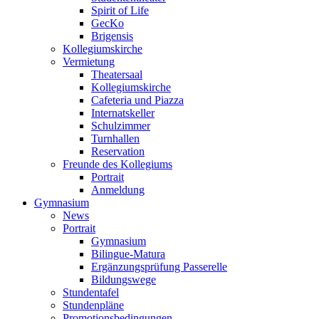
Spirit of Life
GecKo
Brigensis
Kollegiumskirche
Vermietung
Theatersaal
Kollegiumskirche
Cafeteria und Piazza
Internatskeller
Schulzimmer
Turnhallen
Reservation
Freunde des Kollegiums
Portrait
Anmeldung
Gymnasium
News
Portrait
Gymnasium
Bilingue-Matura
Ergänzungsprüfung Passerelle
Bildungswege
Stundentafel
Stundenpläne
Promotionsbedingungen