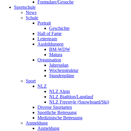
Formulare/Gesuche
Sportschule
News
Schule
Portrait
Geschichte
Hall of Fame
Leiterteam
Ausbildungen
BM-WDW
Matura
Organisation
Jahresplan
Wochenstruktur
Stundenpläne
Sport
NLZ
NLZ Alpin
NLZ Biathlon/Langlauf
NLZ Freestyle (Snowboard/Ski)
Diverse Sportarten
Sportliche Betreuung
Medizinische Betreuung
Anmeldung
Anmeldung