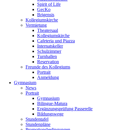
Spirit of Life
GecKo
Brigensis
Kollegiumskirche
Vermietung
Theatersaal
Kollegiumskirche
Cafeteria und Piazza
Internatskeller
Schulzimmer
Turnhallen
Reservation
Freunde des Kollegiums
Portrait
Anmeldung
Gymnasium
News
Portrait
Gymnasium
Bilingue-Matura
Ergänzungsprüfung Passerelle
Bildungswege
Stundentafel
Stundenpläne
Promotionsbedingungen