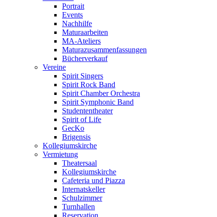
Portrait
Events
Nachhilfe
Maturaarbeiten
MA-Ateliers
Maturazusammenfassungen
Bücherverkauf
Vereine
Spirit Singers
Spirit Rock Band
Spirit Chamber Orchestra
Spirit Symphonic Band
Studententheater
Spirit of Life
GecKo
Brigensis
Kollegiumskirche
Vermietung
Theatersaal
Kollegiumskirche
Cafeteria und Piazza
Internatskeller
Schulzimmer
Turnhallen
Reservation