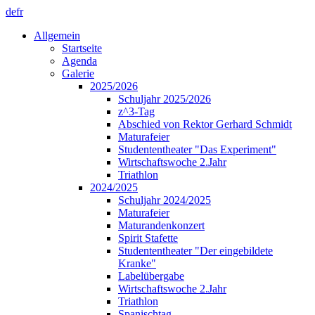
de
fr
Allgemein
Startseite
Agenda
Galerie
2025/2026
Schuljahr 2025/2026
z^3-Tag
Abschied von Rektor Gerhard Schmidt
Maturafeier
Studententheater "Das Experiment"
Wirtschaftswoche 2.Jahr
Triathlon
2024/2025
Schuljahr 2024/2025
Maturafeier
Maturandenkonzert
Spirit Stafette
Studententheater "Der eingebildete
Kranke"
Labelübergabe
Wirtschaftswoche 2.Jahr
Triathlon
Spanischtag