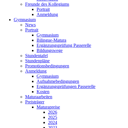
Freunde des Kollegiums
Portrait
Anmeldung
Gymnasium
News
Portrait
Gymnasium
Bilingue-Matura
Ergänzungsprüfung Passerelle
Bildungswege
Stundentafel
Stundenpläne
Promotionsbedingungen
Anmeldung
Gymnasium
Aufnahmebedingungen
Ergänzungsprüfungen Passerelle
Kosten
Maturaarbeiten
Preisträger
Maturapreise
2026
2025
2024
2023