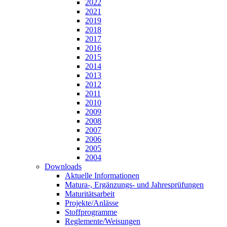
2022
2021
2019
2018
2017
2016
2015
2014
2013
2012
2011
2010
2009
2008
2007
2006
2005
2004
Downloads
Aktuelle Informationen
Matura-, Ergänzungs- und Jahresprüfungen
Maturitätsarbeit
Projekte/Anlässe
Stoffprogramme
Reglemente/Weisungen