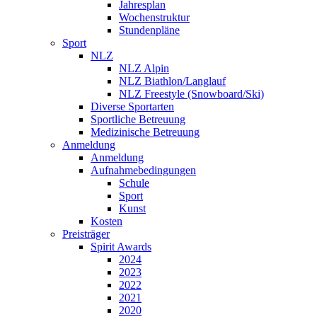
Jahresplan
Wochenstruktur
Stundenpläne
Sport
NLZ
NLZ Alpin
NLZ Biathlon/Langlauf
NLZ Freestyle (Snowboard/Ski)
Diverse Sportarten
Sportliche Betreuung
Medizinische Betreuung
Anmeldung
Anmeldung
Aufnahmebedingungen
Schule
Sport
Kunst
Kosten
Preisträger
Spirit Awards
2024
2023
2022
2021
2020