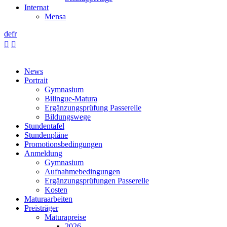
Internat
Mensa
de
fr


News
Portrait
Gymnasium
Bilingue-Matura
Ergänzungsprüfung Passerelle
Bildungswege
Stundentafel
Stundenpläne
Promotionsbedingungen
Anmeldung
Gymnasium
Aufnahmebedingungen
Ergänzungsprüfungen Passerelle
Kosten
Maturaarbeiten
Preisträger
Maturapreise
2026