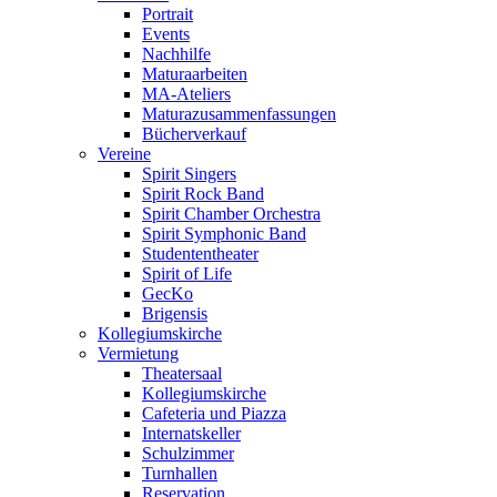
Portrait
Events
Nachhilfe
Maturaarbeiten
MA-Ateliers
Maturazusammenfassungen
Bücherverkauf
Vereine
Spirit Singers
Spirit Rock Band
Spirit Chamber Orchestra
Spirit Symphonic Band
Studententheater
Spirit of Life
GecKo
Brigensis
Kollegiumskirche
Vermietung
Theatersaal
Kollegiumskirche
Cafeteria und Piazza
Internatskeller
Schulzimmer
Turnhallen
Reservation