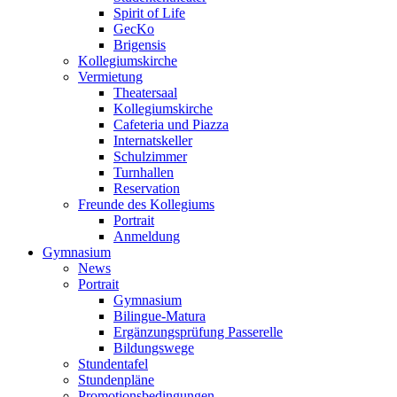
Spirit of Life
GecKo
Brigensis
Kollegiumskirche
Vermietung
Theatersaal
Kollegiumskirche
Cafeteria und Piazza
Internatskeller
Schulzimmer
Turnhallen
Reservation
Freunde des Kollegiums
Portrait
Anmeldung
Gymnasium
News
Portrait
Gymnasium
Bilingue-Matura
Ergänzungsprüfung Passerelle
Bildungswege
Stundentafel
Stundenpläne
Promotionsbedingungen