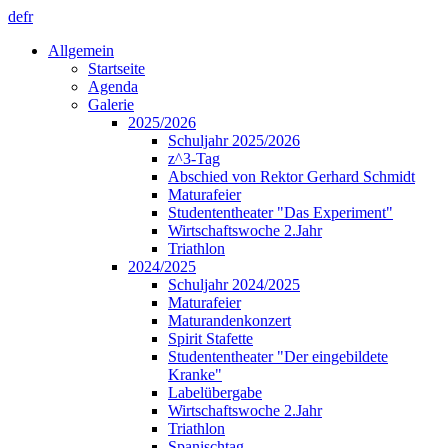
de
fr
Allgemein
Startseite
Agenda
Galerie
2025/2026
Schuljahr 2025/2026
z^3-Tag
Abschied von Rektor Gerhard Schmidt
Maturafeier
Studententheater "Das Experiment"
Wirtschaftswoche 2.Jahr
Triathlon
2024/2025
Schuljahr 2024/2025
Maturafeier
Maturandenkonzert
Spirit Stafette
Studententheater "Der eingebildete
Kranke"
Labelübergabe
Wirtschaftswoche 2.Jahr
Triathlon
Spanischtag