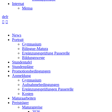
Internat
Mensa
de
fr


News
Portrait
Gymnasium
Bilingue-Matura
Ergänzungsprüfung Passerelle
Bildungswege
Stundentafel
Stundenpläne
Promotionsbedingungen
Anmeldung
Gymnasium
Aufnahmebedingungen
Ergänzungsprüfungen Passerelle
Kosten
Maturaarbeiten
Preisträger
Maturapreise
2026