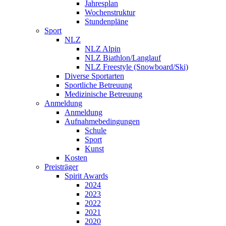
Jahresplan
Wochenstruktur
Stundenpläne
Sport
NLZ
NLZ Alpin
NLZ Biathlon/Langlauf
NLZ Freestyle (Snowboard/Ski)
Diverse Sportarten
Sportliche Betreuung
Medizinische Betreuung
Anmeldung
Anmeldung
Aufnahmebedingungen
Schule
Sport
Kunst
Kosten
Preisträger
Spirit Awards
2024
2023
2022
2021
2020