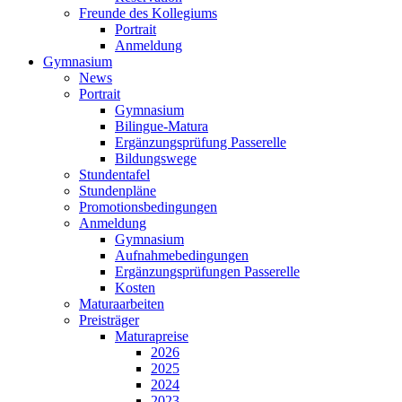
Freunde des Kollegiums
Portrait
Anmeldung
Gymnasium
News
Portrait
Gymnasium
Bilingue-Matura
Ergänzungsprüfung Passerelle
Bildungswege
Stundentafel
Stundenpläne
Promotionsbedingungen
Anmeldung
Gymnasium
Aufnahmebedingungen
Ergänzungsprüfungen Passerelle
Kosten
Maturaarbeiten
Preisträger
Maturapreise
2026
2025
2024
2023