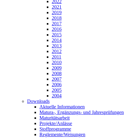
2022
2021
2019
2018
2017
2016
2015
2014
2013
2012
2011
2010
2009
2008
2007
2006
2005
2004
Downloads
Aktuelle Informationen
Matura-, Ergänzungs- und Jahresprüfungen
Maturitätsarbeit
Projekte/Anlässe
Stoffprogramme
Reglemente/Weisungen