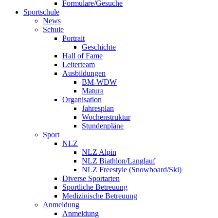
Formulare/Gesuche
Sportschule
News
Schule
Portrait
Geschichte
Hall of Fame
Leiterteam
Ausbildungen
BM-WDW
Matura
Organisation
Jahresplan
Wochenstruktur
Stundenpläne
Sport
NLZ
NLZ Alpin
NLZ Biathlon/Langlauf
NLZ Freestyle (Snowboard/Ski)
Diverse Sportarten
Sportliche Betreuung
Medizinische Betreuung
Anmeldung
Anmeldung