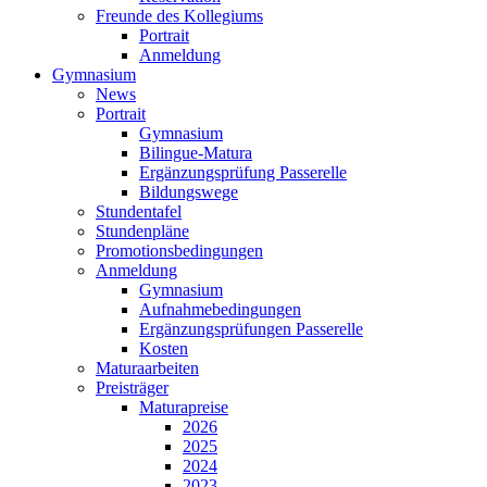
Freunde des Kollegiums
Portrait
Anmeldung
Gymnasium
News
Portrait
Gymnasium
Bilingue-Matura
Ergänzungsprüfung Passerelle
Bildungswege
Stundentafel
Stundenpläne
Promotionsbedingungen
Anmeldung
Gymnasium
Aufnahmebedingungen
Ergänzungsprüfungen Passerelle
Kosten
Maturaarbeiten
Preisträger
Maturapreise
2026
2025
2024
2023