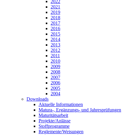
2022
2021
2019
2018
2017
2016
2015
2014
2013
2012
2011
2010
2009
2008
2007
2006
2005
2004
Downloads
Aktuelle Informationen
Matura-, Ergänzungs- und Jahresprüfungen
Maturitätsarbeit
Projekte/Anlässe
Stoffprogramme
Reglemente/Weisungen