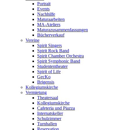
Portrait
Events
Nachhilfe
Maturaarbeiten
MA-Ateliers
Maturazusammenfassungen
Bücherverkauf
Vereine
Spirit Singers
Spirit Rock Band
Spirit Chamber Orchestra
Spirit Symphonic Band
Studententheater
Spirit of Life
GecKo
Brigensis
Kollegiumskirche
Vermietung
Theatersaal
Kollegiumskirche
Cafeteria und Piazza
Internatskeller
Schulzimmer
Turnhallen
Reservation