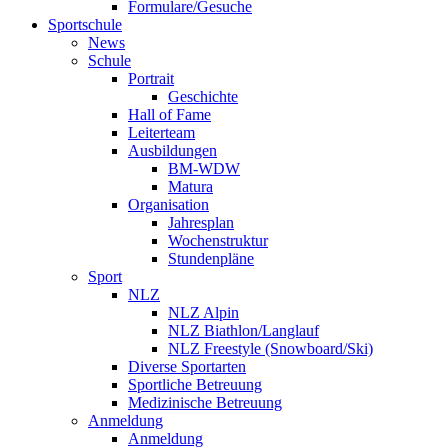
Formulare/Gesuche
Sportschule
News
Schule
Portrait
Geschichte
Hall of Fame
Leiterteam
Ausbildungen
BM-WDW
Matura
Organisation
Jahresplan
Wochenstruktur
Stundenpläne
Sport
NLZ
NLZ Alpin
NLZ Biathlon/Langlauf
NLZ Freestyle (Snowboard/Ski)
Diverse Sportarten
Sportliche Betreuung
Medizinische Betreuung
Anmeldung
Anmeldung