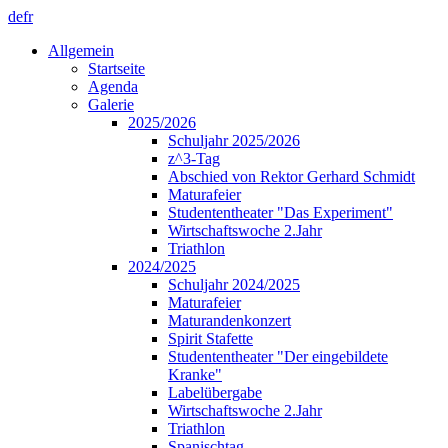
de
fr
Allgemein
Startseite
Agenda
Galerie
2025/2026
Schuljahr 2025/2026
z^3-Tag
Abschied von Rektor Gerhard Schmidt
Maturafeier
Studententheater "Das Experiment"
Wirtschaftswoche 2.Jahr
Triathlon
2024/2025
Schuljahr 2024/2025
Maturafeier
Maturandenkonzert
Spirit Stafette
Studententheater "Der eingebildete
Kranke"
Labelübergabe
Wirtschaftswoche 2.Jahr
Triathlon
Spanischtag