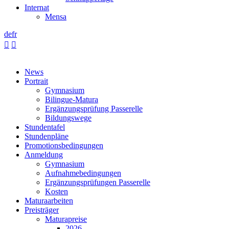
Internat
Mensa
de
fr


News
Portrait
Gymnasium
Bilingue-Matura
Ergänzungsprüfung Passerelle
Bildungswege
Stundentafel
Stundenpläne
Promotionsbedingungen
Anmeldung
Gymnasium
Aufnahmebedingungen
Ergänzungsprüfungen Passerelle
Kosten
Maturaarbeiten
Preisträger
Maturapreise
2026