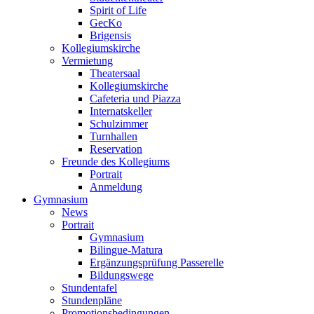
Spirit of Life
GecKo
Brigensis
Kollegiumskirche
Vermietung
Theatersaal
Kollegiumskirche
Cafeteria und Piazza
Internatskeller
Schulzimmer
Turnhallen
Reservation
Freunde des Kollegiums
Portrait
Anmeldung
Gymnasium
News
Portrait
Gymnasium
Bilingue-Matura
Ergänzungsprüfung Passerelle
Bildungswege
Stundentafel
Stundenpläne
Promotionsbedingungen