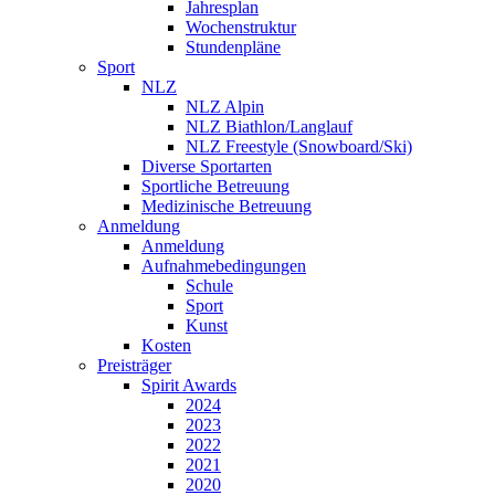
Jahresplan
Wochenstruktur
Stundenpläne
Sport
NLZ
NLZ Alpin
NLZ Biathlon/Langlauf
NLZ Freestyle (Snowboard/Ski)
Diverse Sportarten
Sportliche Betreuung
Medizinische Betreuung
Anmeldung
Anmeldung
Aufnahmebedingungen
Schule
Sport
Kunst
Kosten
Preisträger
Spirit Awards
2024
2023
2022
2021
2020