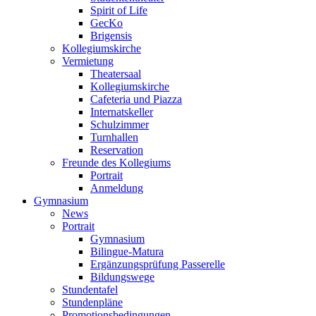
Spirit of Life
GecKo
Brigensis
Kollegiumskirche
Vermietung
Theatersaal
Kollegiumskirche
Cafeteria und Piazza
Internatskeller
Schulzimmer
Turnhallen
Reservation
Freunde des Kollegiums
Portrait
Anmeldung
Gymnasium
News
Portrait
Gymnasium
Bilingue-Matura
Ergänzungsprüfung Passerelle
Bildungswege
Stundentafel
Stundenpläne
Promotionsbedingungen