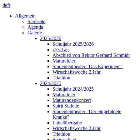
de
fr
Allgemein
Startseite
Agenda
Galerie
2025/2026
Schuljahr 2025/2026
z^3-Tag
Abschied von Rektor Gerhard Schmidt
Maturafeier
Studententheater "Das Experiment"
Wirtschaftswoche 2.Jahr
Triathlon
2024/2025
Schuljahr 2024/2025
Maturafeier
Maturandenkonzert
Spirit Stafette
Studententheater "Der eingebildete
Kranke"
Labelübergabe
Wirtschaftswoche 2.Jahr
Triathlon
Spanischtag