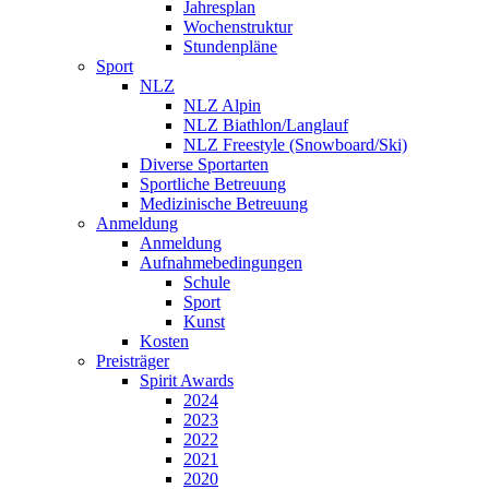
Jahresplan
Wochenstruktur
Stundenpläne
Sport
NLZ
NLZ Alpin
NLZ Biathlon/Langlauf
NLZ Freestyle (Snowboard/Ski)
Diverse Sportarten
Sportliche Betreuung
Medizinische Betreuung
Anmeldung
Anmeldung
Aufnahmebedingungen
Schule
Sport
Kunst
Kosten
Preisträger
Spirit Awards
2024
2023
2022
2021
2020