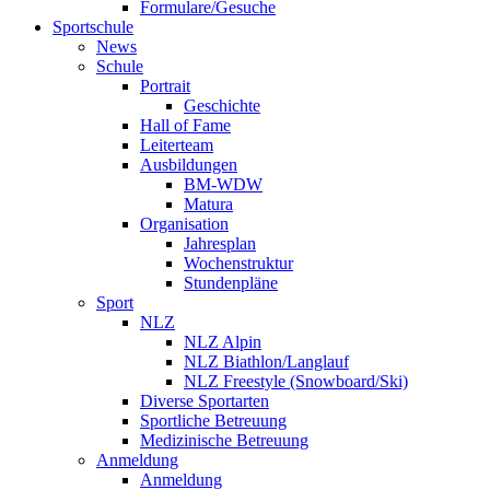
Formulare/Gesuche
Sportschule
News
Schule
Portrait
Geschichte
Hall of Fame
Leiterteam
Ausbildungen
BM-WDW
Matura
Organisation
Jahresplan
Wochenstruktur
Stundenpläne
Sport
NLZ
NLZ Alpin
NLZ Biathlon/Langlauf
NLZ Freestyle (Snowboard/Ski)
Diverse Sportarten
Sportliche Betreuung
Medizinische Betreuung
Anmeldung
Anmeldung