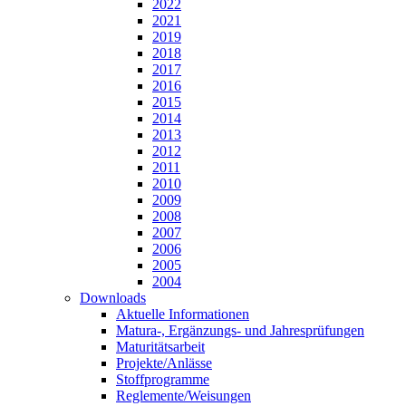
2022
2021
2019
2018
2017
2016
2015
2014
2013
2012
2011
2010
2009
2008
2007
2006
2005
2004
Downloads
Aktuelle Informationen
Matura-, Ergänzungs- und Jahresprüfungen
Maturitätsarbeit
Projekte/Anlässe
Stoffprogramme
Reglemente/Weisungen