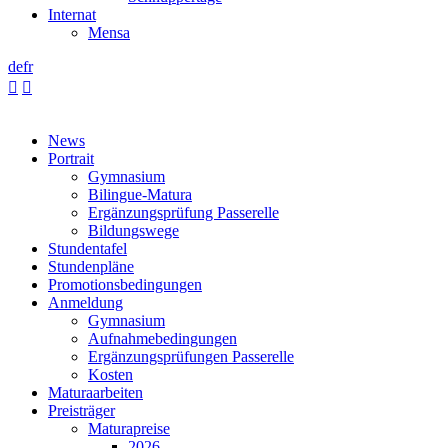
Internat
Mensa
de
fr


News
Portrait
Gymnasium
Bilingue-Matura
Ergänzungsprüfung Passerelle
Bildungswege
Stundentafel
Stundenpläne
Promotionsbedingungen
Anmeldung
Gymnasium
Aufnahmebedingungen
Ergänzungsprüfungen Passerelle
Kosten
Maturaarbeiten
Preisträger
Maturapreise
2026