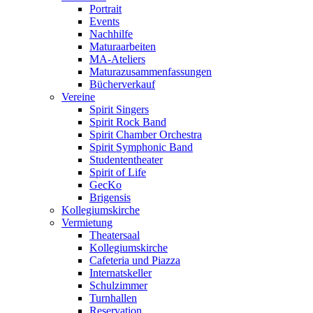
Portrait
Events
Nachhilfe
Maturaarbeiten
MA-Ateliers
Maturazusammenfassungen
Bücherverkauf
Vereine
Spirit Singers
Spirit Rock Band
Spirit Chamber Orchestra
Spirit Symphonic Band
Studententheater
Spirit of Life
GecKo
Brigensis
Kollegiumskirche
Vermietung
Theatersaal
Kollegiumskirche
Cafeteria und Piazza
Internatskeller
Schulzimmer
Turnhallen
Reservation