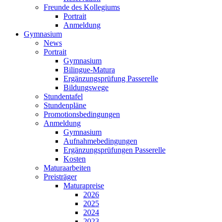
Freunde des Kollegiums
Portrait
Anmeldung
Gymnasium
News
Portrait
Gymnasium
Bilingue-Matura
Ergänzungsprüfung Passerelle
Bildungswege
Stundentafel
Stundenpläne
Promotionsbedingungen
Anmeldung
Gymnasium
Aufnahmebedingungen
Ergänzungsprüfungen Passerelle
Kosten
Maturaarbeiten
Preisträger
Maturapreise
2026
2025
2024
2023