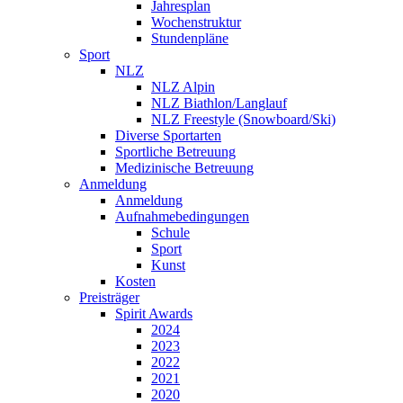
Jahresplan
Wochenstruktur
Stundenpläne
Sport
NLZ
NLZ Alpin
NLZ Biathlon/Langlauf
NLZ Freestyle (Snowboard/Ski)
Diverse Sportarten
Sportliche Betreuung
Medizinische Betreuung
Anmeldung
Anmeldung
Aufnahmebedingungen
Schule
Sport
Kunst
Kosten
Preisträger
Spirit Awards
2024
2023
2022
2021
2020