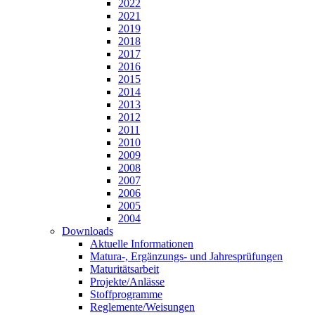
2022
2021
2019
2018
2017
2016
2015
2014
2013
2012
2011
2010
2009
2008
2007
2006
2005
2004
Downloads
Aktuelle Informationen
Matura-, Ergänzungs- und Jahresprüfungen
Maturitätsarbeit
Projekte/Anlässe
Stoffprogramme
Reglemente/Weisungen