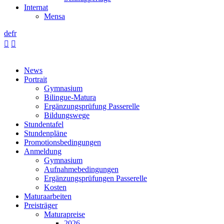
Internat
Mensa
de
fr


News
Portrait
Gymnasium
Bilingue-Matura
Ergänzungsprüfung Passerelle
Bildungswege
Stundentafel
Stundenpläne
Promotionsbedingungen
Anmeldung
Gymnasium
Aufnahmebedingungen
Ergänzungsprüfungen Passerelle
Kosten
Maturaarbeiten
Preisträger
Maturapreise
2026