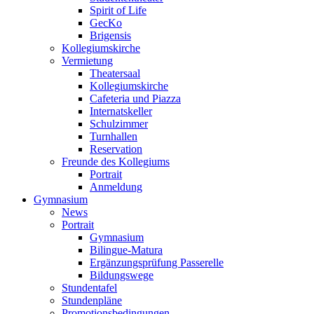
Spirit of Life
GecKo
Brigensis
Kollegiumskirche
Vermietung
Theatersaal
Kollegiumskirche
Cafeteria und Piazza
Internatskeller
Schulzimmer
Turnhallen
Reservation
Freunde des Kollegiums
Portrait
Anmeldung
Gymnasium
News
Portrait
Gymnasium
Bilingue-Matura
Ergänzungsprüfung Passerelle
Bildungswege
Stundentafel
Stundenpläne
Promotionsbedingungen