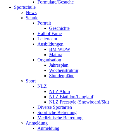
Formulare/Gesuche
Sportschule
News
Schule
Portrait
Geschichte
Hall of Fame
Leiterteam
Ausbildungen
BM-WDW
Matura
Organisation
Jahresplan
Wochenstruktur
Stundenpläne
Sport
NLZ
NLZ Alpin
NLZ Biathlon/Langlauf
NLZ Freestyle (Snowboard/Ski)
Diverse Sportarten
Sportliche Betreuung
Medizinische Betreuung
Anmeldung
Anmeldung