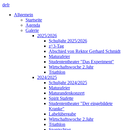
de
fr
Allgemein
Startseite
Agenda
Galerie
2025/2026
Schuljahr 2025/2026
z^3-Tag
Abschied von Rektor Gerhard Schmidt
Maturafeier
Studententheater "Das Experiment"
Wirtschaftswoche 2.Jahr
Triathlon
2024/2025
Schuljahr 2024/2025
Maturafeier
Maturandenkonzert
Spirit Stafette
Studententheater "Der eingebildete
Kranke"
Labelübergabe
Wirtschaftswoche 2.Jahr
Triathlon
Spanischtag