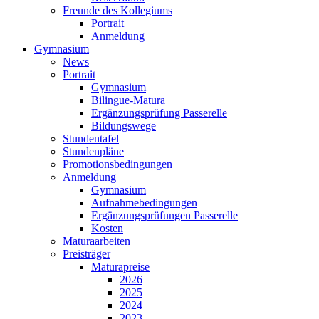
Freunde des Kollegiums
Portrait
Anmeldung
Gymnasium
News
Portrait
Gymnasium
Bilingue-Matura
Ergänzungsprüfung Passerelle
Bildungswege
Stundentafel
Stundenpläne
Promotionsbedingungen
Anmeldung
Gymnasium
Aufnahmebedingungen
Ergänzungsprüfungen Passerelle
Kosten
Maturaarbeiten
Preisträger
Maturapreise
2026
2025
2024
2023