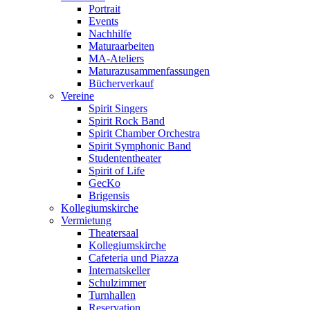
Portrait
Events
Nachhilfe
Maturaarbeiten
MA-Ateliers
Maturazusammenfassungen
Bücherverkauf
Vereine
Spirit Singers
Spirit Rock Band
Spirit Chamber Orchestra
Spirit Symphonic Band
Studententheater
Spirit of Life
GecKo
Brigensis
Kollegiumskirche
Vermietung
Theatersaal
Kollegiumskirche
Cafeteria und Piazza
Internatskeller
Schulzimmer
Turnhallen
Reservation