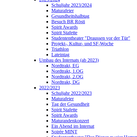
Schuljahr 2023/2024
Maturafeier
Gesundheitshalbtag
Besuch BR Rösti
Spirit Awards
Spirit Stafette
Studententheater "Draussen vor der Tür"
Projekt-, Kultur- und SF-Woche
Triathlon
Lateintag
Umbau des Internats (ab 2023)
Nordtrakt, EG
Nordtrakt, 1.OG
Nordtrakt, 2.OG
Nordtrakt, DG
2022/2023
Schuljahr 2022/2023
Maturafeier
Tag der Gesundheit
Spirit Stafette
Spirit Awards
Maturandenkonzert
Ein Abend im Internat
Soirée MINT