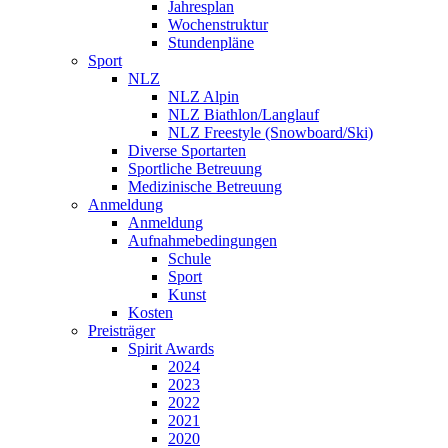
Jahresplan
Wochenstruktur
Stundenpläne
Sport
NLZ
NLZ Alpin
NLZ Biathlon/Langlauf
NLZ Freestyle (Snowboard/Ski)
Diverse Sportarten
Sportliche Betreuung
Medizinische Betreuung
Anmeldung
Anmeldung
Aufnahmebedingungen
Schule
Sport
Kunst
Kosten
Preisträger
Spirit Awards
2024
2023
2022
2021
2020