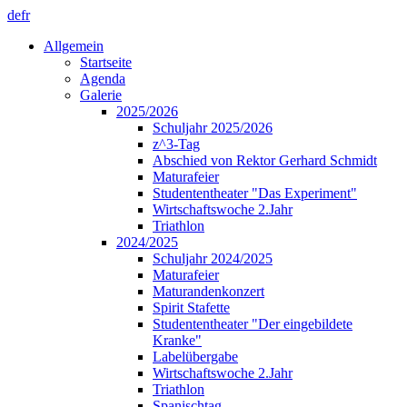
de
fr
Allgemein
Startseite
Agenda
Galerie
2025/2026
Schuljahr 2025/2026
z^3-Tag
Abschied von Rektor Gerhard Schmidt
Maturafeier
Studententheater "Das Experiment"
Wirtschaftswoche 2.Jahr
Triathlon
2024/2025
Schuljahr 2024/2025
Maturafeier
Maturandenkonzert
Spirit Stafette
Studententheater "Der eingebildete
Kranke"
Labelübergabe
Wirtschaftswoche 2.Jahr
Triathlon
Spanischtag