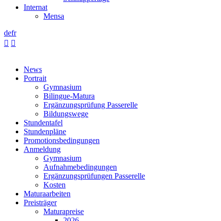
Internat
Mensa
de
fr


News
Portrait
Gymnasium
Bilingue-Matura
Ergänzungsprüfung Passerelle
Bildungswege
Stundentafel
Stundenpläne
Promotionsbedingungen
Anmeldung
Gymnasium
Aufnahmebedingungen
Ergänzungsprüfungen Passerelle
Kosten
Maturaarbeiten
Preisträger
Maturapreise
2026