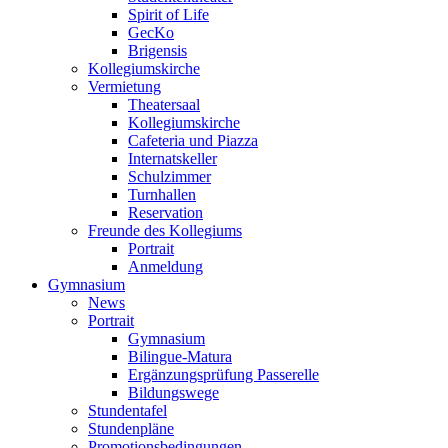
Spirit of Life
GecKo
Brigensis
Kollegiumskirche
Vermietung
Theatersaal
Kollegiumskirche
Cafeteria und Piazza
Internatskeller
Schulzimmer
Turnhallen
Reservation
Freunde des Kollegiums
Portrait
Anmeldung
Gymnasium
News
Portrait
Gymnasium
Bilingue-Matura
Ergänzungsprüfung Passerelle
Bildungswege
Stundentafel
Stundenpläne
Promotionsbedingungen