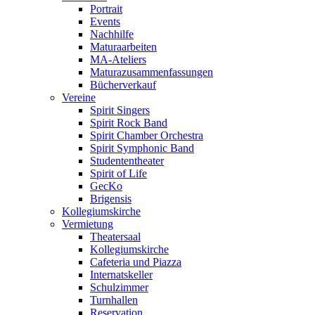
Portrait
Events
Nachhilfe
Maturaarbeiten
MA-Ateliers
Maturazusammenfassungen
Bücherverkauf
Vereine
Spirit Singers
Spirit Rock Band
Spirit Chamber Orchestra
Spirit Symphonic Band
Studententheater
Spirit of Life
GecKo
Brigensis
Kollegiumskirche
Vermietung
Theatersaal
Kollegiumskirche
Cafeteria und Piazza
Internatskeller
Schulzimmer
Turnhallen
Reservation