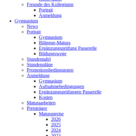
Freunde des Kollegiums
Portrait
Anmeldung
Gymnasium
News
Portrait
Gymnasium
Bilingue-Matura
Ergänzungsprüfung Passerelle
Bildungswege
Stundentafel
Stundenpläne
Promotionsbedingungen
Anmeldung
Gymnasium
Aufnahmebedingungen
Ergänzungsprüfungen Passerelle
Kosten
Maturaarbeiten
Preisträger
Maturapreise
2026
2025
2024
2023