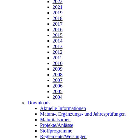
2022
2021
2019
2018
2017
2016
2015
2014
2013
2012
2011
2010
2009
2008
2007
2006
2005
2004
Downloads
Aktuelle Informationen
Matura-, Ergänzungs- und Jahresprüfungen
Maturitätsarbeit
Projekte/Anlässe
Stoffprogramme
Reglemente/Weisungen