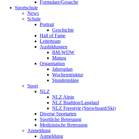
Formulare/Gesuche
Sportschule
News
Schule
Portrait
Geschichte
Hall of Fame
Leiterteam
Ausbildungen
BM-WDW
Matura
Organisation
Jahresplan
Wochenstruktur
Stundenpläne
Sport
NLZ
NLZ Alpin
NLZ Biathlon/Langlauf
NLZ Freestyle (Snowboard/Ski)
Diverse Sportarten
Sportliche Betreuung
Medizinische Betreuung
Anmeldung
Anmeldung