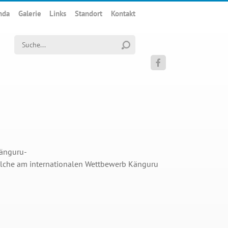
nda
Galerie
Links
Standort
Kontakt
Suchwort

Känguru-
welche am internationalen Wettbewerb Känguru