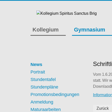
Kollegium
Gymnasium
Schrif
News
Portrait
Vom 1.6.20
Stundentafel
statt. Wir
Downlaodb
Stundenpläne
Promotionsbedingungen
Informati
Anmeldung
Zurück
Maturaarbeiten