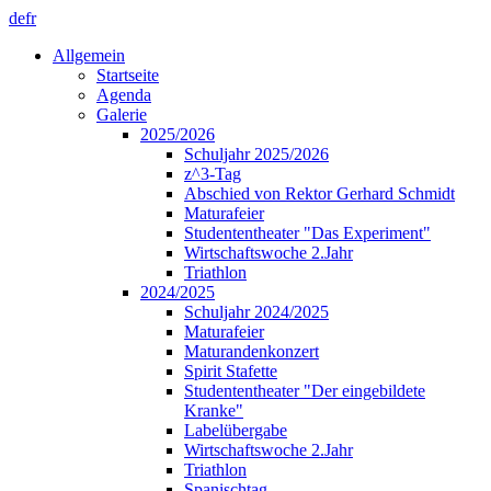
de
fr
Allgemein
Startseite
Agenda
Galerie
2025/2026
Schuljahr 2025/2026
z^3-Tag
Abschied von Rektor Gerhard Schmidt
Maturafeier
Studententheater "Das Experiment"
Wirtschaftswoche 2.Jahr
Triathlon
2024/2025
Schuljahr 2024/2025
Maturafeier
Maturandenkonzert
Spirit Stafette
Studententheater "Der eingebildete
Kranke"
Labelübergabe
Wirtschaftswoche 2.Jahr
Triathlon
Spanischtag