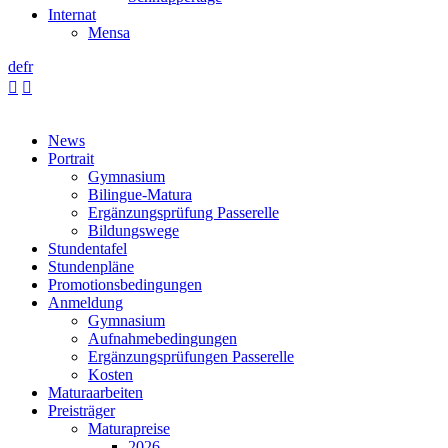
Internat
Mensa
de
fr


News
Portrait
Gymnasium
Bilingue-Matura
Ergänzungsprüfung Passerelle
Bildungswege
Stundentafel
Stundenpläne
Promotionsbedingungen
Anmeldung
Gymnasium
Aufnahmebedingungen
Ergänzungsprüfungen Passerelle
Kosten
Maturaarbeiten
Preisträger
Maturapreise
2026