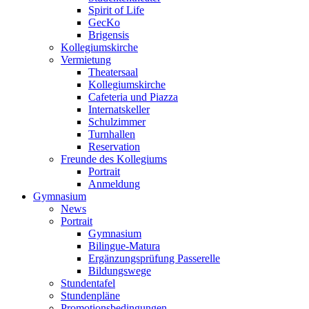
Spirit of Life
GecKo
Brigensis
Kollegiumskirche
Vermietung
Theatersaal
Kollegiumskirche
Cafeteria und Piazza
Internatskeller
Schulzimmer
Turnhallen
Reservation
Freunde des Kollegiums
Portrait
Anmeldung
Gymnasium
News
Portrait
Gymnasium
Bilingue-Matura
Ergänzungsprüfung Passerelle
Bildungswege
Stundentafel
Stundenpläne
Promotionsbedingungen