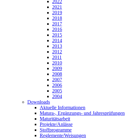
2022
2021
2019
2018
2017
2016
2015
2014
2013
2012
2011
2010
2009
2008
2007
2006
2005
2004
Downloads
Aktuelle Informationen
Matura-, Ergänzungs- und Jahresprüfungen
Maturitätsarbeit
Projekte/Anlässe
Stoffprogramme
Reglemente/Weisungen