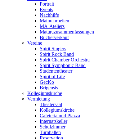
Portrait
Events
Nachhilfe
Maturaarbeiten
MA-Ateliers
Maturazusammenfassungen
Bücherverkauf
Vereine
Spirit Singers
Spirit Rock Band
Spirit Chamber Orchestra
Spirit Symphonic Band
Studententheater
Spirit of Life
GecKo
Brigensis
Kollegiumskirche
Vermietung
Theatersaal
Kollegiumskirche
Cafeteria und Piazza
Internatskeller
Schulzimmer
Turnhallen
Reservation