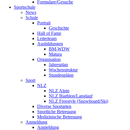
Formulare/Gesuche
Sportschule
News
Schule
Portrait
Geschichte
Hall of Fame
Leiterteam
Ausbildungen
BM-WDW
Matura
Organisation
Jahresplan
Wochenstruktur
Stundenpläne
Sport
NLZ
NLZ Alpin
NLZ Biathlon/Langlauf
NLZ Freestyle (Snowboard/Ski)
Diverse Sportarten
Sportliche Betreuung
Medizinische Betreuung
Anmeldung
Anmeldung