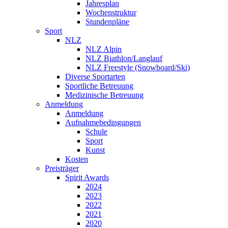
Jahresplan
Wochenstruktur
Stundenpläne
Sport
NLZ
NLZ Alpin
NLZ Biathlon/Langlauf
NLZ Freestyle (Snowboard/Ski)
Diverse Sportarten
Sportliche Betreuung
Medizinische Betreuung
Anmeldung
Anmeldung
Aufnahmebedingungen
Schule
Sport
Kunst
Kosten
Preisträger
Spirit Awards
2024
2023
2022
2021
2020