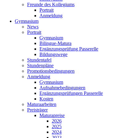
Freunde des Kollegiums
Portrait
Anmeldung
Gymnasium
News
Portrait
Gymnasium
Bilingue-Matura
Ergänzungsprüfung Passerelle
Bildungswege
Stundentafel
Stundenpläne
Promotionsbedingungen
Anmeldung
Gymnasium
Aufnahmebedingungen
Ergänzungsprüfungen Passerelle
Kosten
Maturaarbeiten
Preisträger
Maturapreise
2026
2025
2024
2023