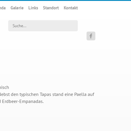
nda
Galerie
Links
Standort
Kontakt
Suchwort

nisch
bst den typischen Tapas stand eine Paella auf
nd Erdbeer-Empanadas.