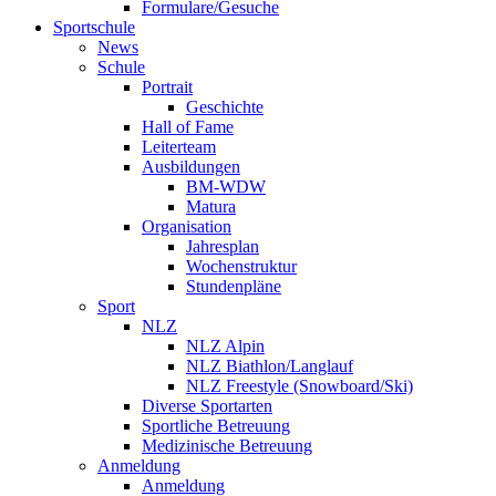
Formulare/Gesuche
Sportschule
News
Schule
Portrait
Geschichte
Hall of Fame
Leiterteam
Ausbildungen
BM-WDW
Matura
Organisation
Jahresplan
Wochenstruktur
Stundenpläne
Sport
NLZ
NLZ Alpin
NLZ Biathlon/Langlauf
NLZ Freestyle (Snowboard/Ski)
Diverse Sportarten
Sportliche Betreuung
Medizinische Betreuung
Anmeldung
Anmeldung