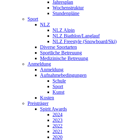
Jahresplan
Wochenstruktur
Stundenpläne
Sport
NLZ
NLZ Alpin
NLZ Biathlon/Langlauf
NLZ Freestyle (Snowboard/Ski)
Diverse Sportarten
Sportliche Betreuung
Medizinische Betreuung
Anmeldung
Anmeldung
Aufnahmebedingungen
Schule
Sport
Kunst
Kosten
Preisträger
Spirit Awards
2024
2023
2022
2021
2020