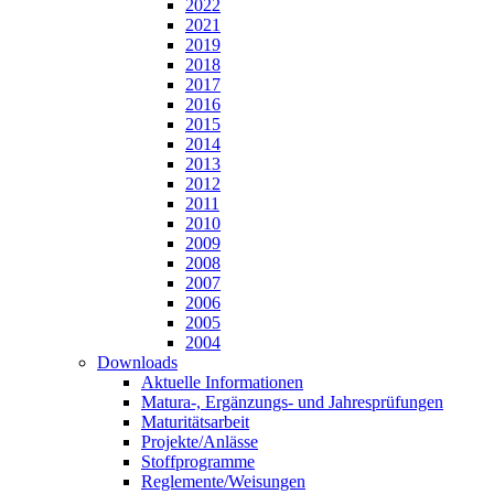
2022
2021
2019
2018
2017
2016
2015
2014
2013
2012
2011
2010
2009
2008
2007
2006
2005
2004
Downloads
Aktuelle Informationen
Matura-, Ergänzungs- und Jahresprüfungen
Maturitätsarbeit
Projekte/Anlässe
Stoffprogramme
Reglemente/Weisungen