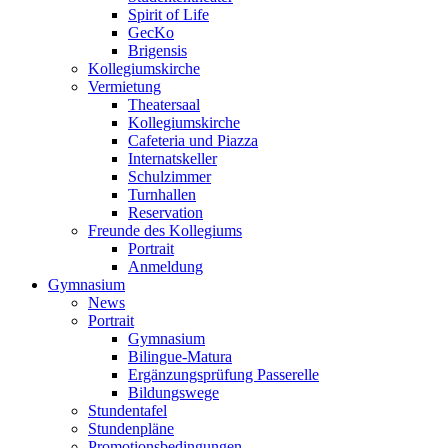
Spirit of Life
GecKo
Brigensis
Kollegiumskirche
Vermietung
Theatersaal
Kollegiumskirche
Cafeteria und Piazza
Internatskeller
Schulzimmer
Turnhallen
Reservation
Freunde des Kollegiums
Portrait
Anmeldung
Gymnasium
News
Portrait
Gymnasium
Bilingue-Matura
Ergänzungsprüfung Passerelle
Bildungswege
Stundentafel
Stundenpläne
Promotionsbedingungen