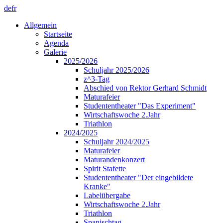
de
fr
Allgemein
Startseite
Agenda
Galerie
2025/2026
Schuljahr 2025/2026
z^3-Tag
Abschied von Rektor Gerhard Schmidt
Maturafeier
Studententheater "Das Experiment"
Wirtschaftswoche 2.Jahr
Triathlon
2024/2025
Schuljahr 2024/2025
Maturafeier
Maturandenkonzert
Spirit Stafette
Studententheater "Der eingebildete
Kranke"
Labelübergabe
Wirtschaftswoche 2.Jahr
Triathlon
Spanischtag