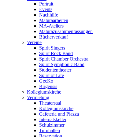
Portrait
Events
Nachhilfe
Maturaarbeiten
MA-Ateliers
Maturazusammenfassungen
Bücherverkauf
Vereine
Spirit Singers
Spirit Rock Band
Spirit Chamber Orchestra
Spirit Symphonic Band
Studententheater
Spirit of Life
GecKo
Brigensis
Kollegiumskirche
Vermietung
Theatersaal
Kollegiumskirche
Cafeteria und Piazza
Internatskeller
Schulzimmer
Turnhallen
Reservation