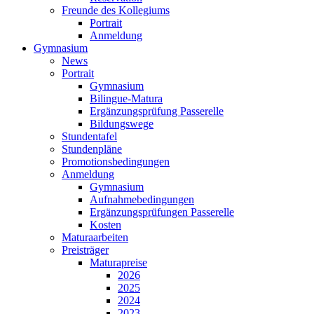
Freunde des Kollegiums
Portrait
Anmeldung
Gymnasium
News
Portrait
Gymnasium
Bilingue-Matura
Ergänzungsprüfung Passerelle
Bildungswege
Stundentafel
Stundenpläne
Promotionsbedingungen
Anmeldung
Gymnasium
Aufnahmebedingungen
Ergänzungsprüfungen Passerelle
Kosten
Maturaarbeiten
Preisträger
Maturapreise
2026
2025
2024
2023