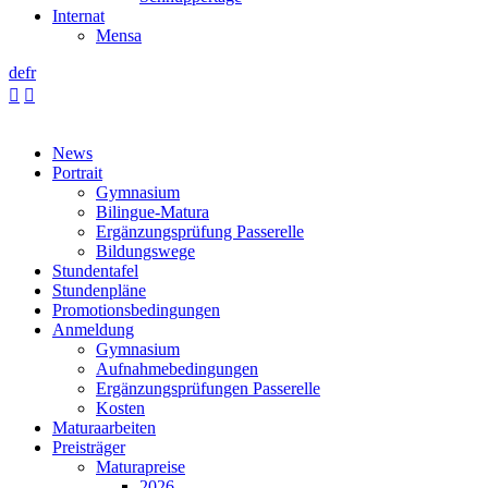
Internat
Mensa
de
fr


News
Portrait
Gymnasium
Bilingue-Matura
Ergänzungsprüfung Passerelle
Bildungswege
Stundentafel
Stundenpläne
Promotionsbedingungen
Anmeldung
Gymnasium
Aufnahmebedingungen
Ergänzungsprüfungen Passerelle
Kosten
Maturaarbeiten
Preisträger
Maturapreise
2026