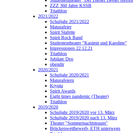
Studententheater "Der Diener zweier Herre
ZZZ 360 Jahre KSSB
Triathlon
2021/2022
Schuljahr 2021/2022
Maturafeier
Spirit Stafette
Spirit Rock Band
Studententheater "Kasimir und Karoline"
Impressionen 22.12.21
Triathlon
Jubilate Deo
obendir
2020/2021
Schuljahr 2020/2021
Maturafeiern
Krypta
Spirit Awards
Eight times pandemic (Theater)
Triathlon
2019/2020
Schuljahr 2019/2020 vor 13. März
Schuljahr 2019/2020 nach 13. März
Theater "Sommernachtstraum"
Brückenwettbewerb, ETH unterwegs