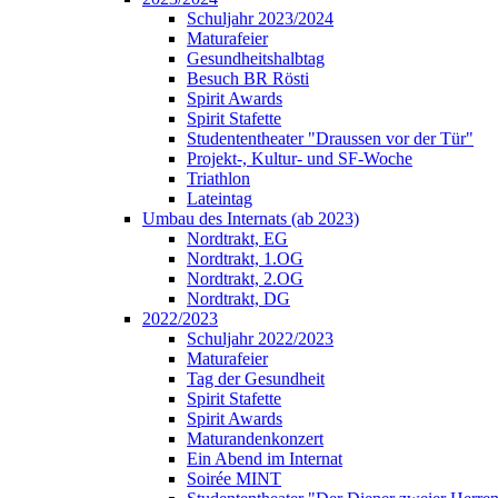
Schuljahr 2023/2024
Maturafeier
Gesundheitshalbtag
Besuch BR Rösti
Spirit Awards
Spirit Stafette
Studententheater "Draussen vor der Tür"
Projekt-, Kultur- und SF-Woche
Triathlon
Lateintag
Umbau des Internats (ab 2023)
Nordtrakt, EG
Nordtrakt, 1.OG
Nordtrakt, 2.OG
Nordtrakt, DG
2022/2023
Schuljahr 2022/2023
Maturafeier
Tag der Gesundheit
Spirit Stafette
Spirit Awards
Maturandenkonzert
Ein Abend im Internat
Soirée MINT