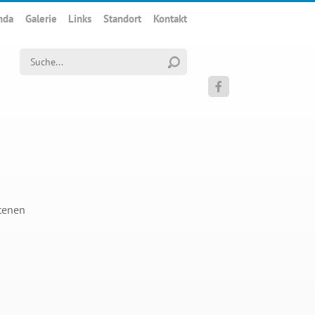
nda
Galerie
Links
Standort
Kontakt
Suchwort

otenen