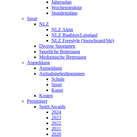
Jahresplan
Wochenstruktur
Stundenpläne
Sport
NLZ
NLZ Alpin
NLZ Biathlon/Langlauf
NLZ Freestyle (Snowboard/Ski)
Diverse Sportarten
Sportliche Betreuung
Medizinische Betreuung
Anmeldung
Anmeldung
Aufnahmebedingungen
Schule
Sport
Kunst
Kosten
Preisträger
Spirit Awards
2024
2023
2022
2021
2020