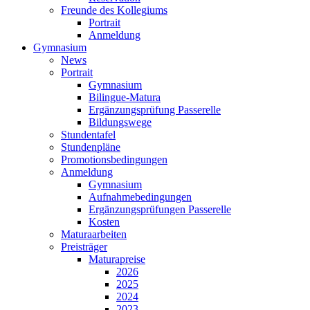
Freunde des Kollegiums
Portrait
Anmeldung
Gymnasium
News
Portrait
Gymnasium
Bilingue-Matura
Ergänzungsprüfung Passerelle
Bildungswege
Stundentafel
Stundenpläne
Promotionsbedingungen
Anmeldung
Gymnasium
Aufnahmebedingungen
Ergänzungsprüfungen Passerelle
Kosten
Maturaarbeiten
Preisträger
Maturapreise
2026
2025
2024
2023