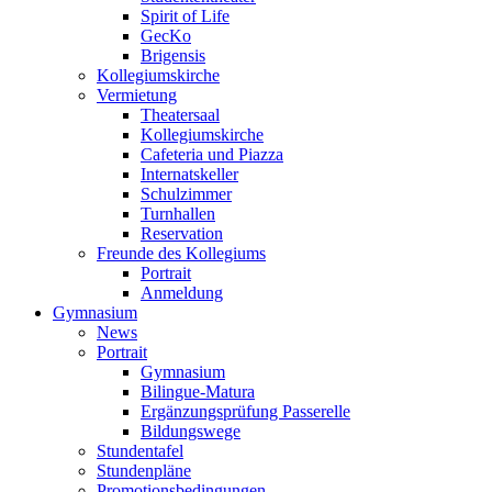
Spirit of Life
GecKo
Brigensis
Kollegiumskirche
Vermietung
Theatersaal
Kollegiumskirche
Cafeteria und Piazza
Internatskeller
Schulzimmer
Turnhallen
Reservation
Freunde des Kollegiums
Portrait
Anmeldung
Gymnasium
News
Portrait
Gymnasium
Bilingue-Matura
Ergänzungsprüfung Passerelle
Bildungswege
Stundentafel
Stundenpläne
Promotionsbedingungen