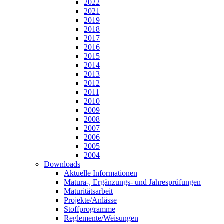
2022
2021
2019
2018
2017
2016
2015
2014
2013
2012
2011
2010
2009
2008
2007
2006
2005
2004
Downloads
Aktuelle Informationen
Matura-, Ergänzungs- und Jahresprüfungen
Maturitätsarbeit
Projekte/Anlässe
Stoffprogramme
Reglemente/Weisungen