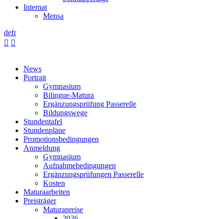
Internat
Mensa
de
fr


News
Portrait
Gymnasium
Bilingue-Matura
Ergänzungsprüfung Passerelle
Bildungswege
Stundentafel
Stundenpläne
Promotionsbedingungen
Anmeldung
Gymnasium
Aufnahmebedingungen
Ergänzungsprüfungen Passerelle
Kosten
Maturaarbeiten
Preisträger
Maturapreise
2026