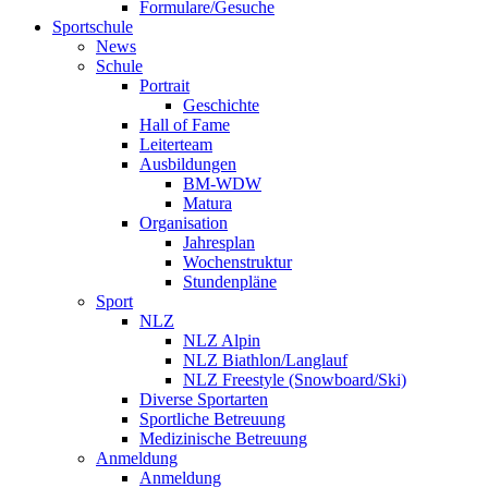
Formulare/Gesuche
Sportschule
News
Schule
Portrait
Geschichte
Hall of Fame
Leiterteam
Ausbildungen
BM-WDW
Matura
Organisation
Jahresplan
Wochenstruktur
Stundenpläne
Sport
NLZ
NLZ Alpin
NLZ Biathlon/Langlauf
NLZ Freestyle (Snowboard/Ski)
Diverse Sportarten
Sportliche Betreuung
Medizinische Betreuung
Anmeldung
Anmeldung