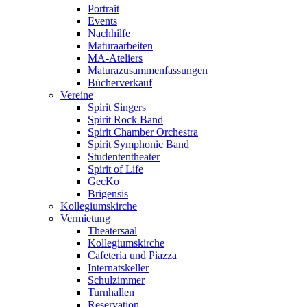
Portrait
Events
Nachhilfe
Maturaarbeiten
MA-Ateliers
Maturazusammenfassungen
Bücherverkauf
Vereine
Spirit Singers
Spirit Rock Band
Spirit Chamber Orchestra
Spirit Symphonic Band
Studententheater
Spirit of Life
GecKo
Brigensis
Kollegiumskirche
Vermietung
Theatersaal
Kollegiumskirche
Cafeteria und Piazza
Internatskeller
Schulzimmer
Turnhallen
Reservation