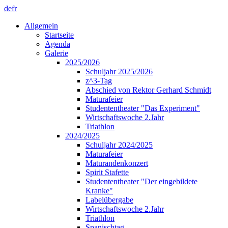
de
fr
Allgemein
Startseite
Agenda
Galerie
2025/2026
Schuljahr 2025/2026
z^3-Tag
Abschied von Rektor Gerhard Schmidt
Maturafeier
Studententheater "Das Experiment"
Wirtschaftswoche 2.Jahr
Triathlon
2024/2025
Schuljahr 2024/2025
Maturafeier
Maturandenkonzert
Spirit Stafette
Studententheater "Der eingebildete
Kranke"
Labelübergabe
Wirtschaftswoche 2.Jahr
Triathlon
Spanischtag