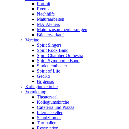
Portrait
Events
Nachhilfe
Maturaarbeiten
MA-Ateliers
Maturazusammenfassungen
Bücherverkauf
Vereine
Spirit Singers
Spirit Rock Band
Spirit Chamber Orchestra
Spirit Symphonic Band
Studententheater
Spirit of Life
GecKo
Brigensis
Kollegiumskirche
Vermietung
Theatersaal
Kollegiumskirche
Cafeteria und Piazza
Internatskeller
Schulzimmer
Turnhallen
Reservation