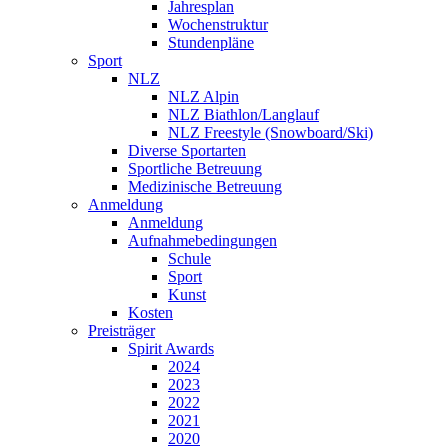
Jahresplan
Wochenstruktur
Stundenpläne
Sport
NLZ
NLZ Alpin
NLZ Biathlon/Langlauf
NLZ Freestyle (Snowboard/Ski)
Diverse Sportarten
Sportliche Betreuung
Medizinische Betreuung
Anmeldung
Anmeldung
Aufnahmebedingungen
Schule
Sport
Kunst
Kosten
Preisträger
Spirit Awards
2024
2023
2022
2021
2020