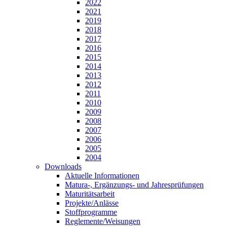
2022
2021
2019
2018
2017
2016
2015
2014
2013
2012
2011
2010
2009
2008
2007
2006
2005
2004
Downloads
Aktuelle Informationen
Matura-, Ergänzungs- und Jahresprüfungen
Maturitätsarbeit
Projekte/Anlässe
Stoffprogramme
Reglemente/Weisungen