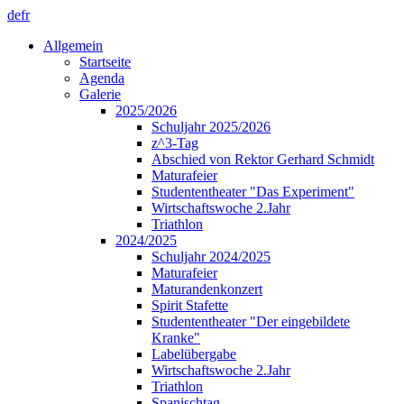
de
fr
Allgemein
Startseite
Agenda
Galerie
2025/2026
Schuljahr 2025/2026
z^3-Tag
Abschied von Rektor Gerhard Schmidt
Maturafeier
Studententheater "Das Experiment"
Wirtschaftswoche 2.Jahr
Triathlon
2024/2025
Schuljahr 2024/2025
Maturafeier
Maturandenkonzert
Spirit Stafette
Studententheater "Der eingebildete
Kranke"
Labelübergabe
Wirtschaftswoche 2.Jahr
Triathlon
Spanischtag