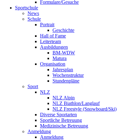
Formulare/Gesuche
Sportschule
News
Schule
Portrait
Geschichte
Hall of Fame
Leiterteam
Ausbildungen
BM-WDW
Matura
Organisation
Jahresplan
Wochenstruktur
Stundenpläne
Sport
NLZ
NLZ Alpin
NLZ Biathlon/Langlauf
NLZ Freestyle (Snowboard/Ski)
Diverse Sportarten
Sportliche Betreuung
Medizinische Betreuung
Anmeldung
Anmeldung