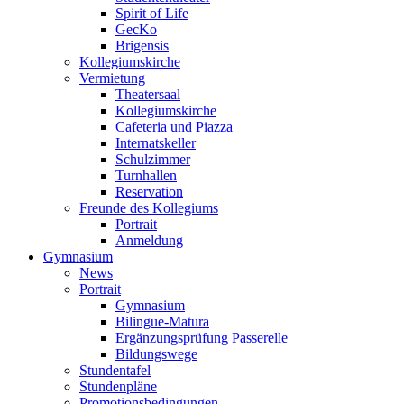
Spirit of Life
GecKo
Brigensis
Kollegiumskirche
Vermietung
Theatersaal
Kollegiumskirche
Cafeteria und Piazza
Internatskeller
Schulzimmer
Turnhallen
Reservation
Freunde des Kollegiums
Portrait
Anmeldung
Gymnasium
News
Portrait
Gymnasium
Bilingue-Matura
Ergänzungsprüfung Passerelle
Bildungswege
Stundentafel
Stundenpläne
Promotionsbedingungen