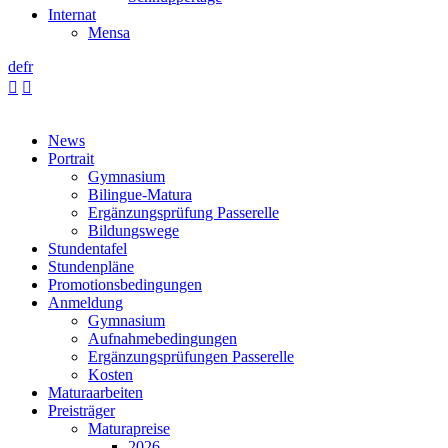
Internat
Mensa
de
fr


News
Portrait
Gymnasium
Bilingue-Matura
Ergänzungsprüfung Passerelle
Bildungswege
Stundentafel
Stundenpläne
Promotionsbedingungen
Anmeldung
Gymnasium
Aufnahmebedingungen
Ergänzungsprüfungen Passerelle
Kosten
Maturaarbeiten
Preisträger
Maturapreise
2026