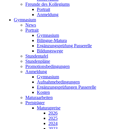
Freunde des Kollegiums
Portrait
Anmeldung
Gymnasium
News
Portrait
Gymnasium
Bilingue-Matura
Ergänzungsprüfung Passerelle
Bildungswege
Stundentafel
Stundenpläne
Promotionsbedingungen
Anmeldung
Gymnasium
Aufnahmebedingungen
Ergänzungsprüfungen Passerelle
Kosten
Maturaarbeiten
Preisträger
Maturapreise
2026
2025
2024
2023