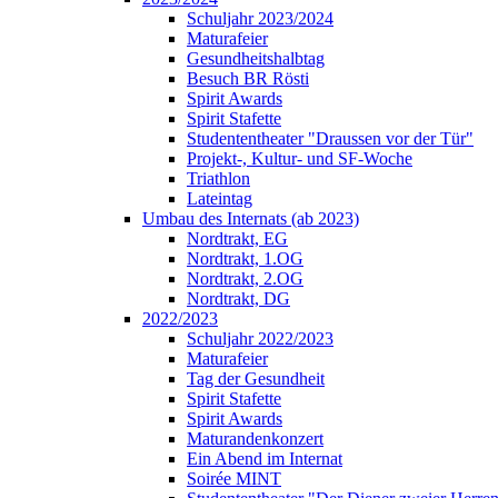
Schuljahr 2023/2024
Maturafeier
Gesundheitshalbtag
Besuch BR Rösti
Spirit Awards
Spirit Stafette
Studententheater "Draussen vor der Tür"
Projekt-, Kultur- und SF-Woche
Triathlon
Lateintag
Umbau des Internats (ab 2023)
Nordtrakt, EG
Nordtrakt, 1.OG
Nordtrakt, 2.OG
Nordtrakt, DG
2022/2023
Schuljahr 2022/2023
Maturafeier
Tag der Gesundheit
Spirit Stafette
Spirit Awards
Maturandenkonzert
Ein Abend im Internat
Soirée MINT