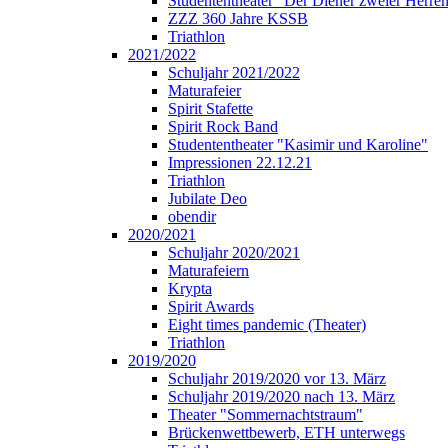
Studententheater "Der Diener zweier Herre
ZZZ 360 Jahre KSSB
Triathlon
2021/2022
Schuljahr 2021/2022
Maturafeier
Spirit Stafette
Spirit Rock Band
Studententheater "Kasimir und Karoline"
Impressionen 22.12.21
Triathlon
Jubilate Deo
obendir
2020/2021
Schuljahr 2020/2021
Maturafeiern
Krypta
Spirit Awards
Eight times pandemic (Theater)
Triathlon
2019/2020
Schuljahr 2019/2020 vor 13. März
Schuljahr 2019/2020 nach 13. März
Theater "Sommernachtstraum"
Brückenwettbewerb, ETH unterwegs