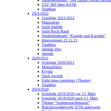
Studententheater "Der Diener zweier Herre
ZZZ 360 Jahre KSSB
Triathlon
2021/2022
Schuljahr 2021/2022
Maturafeier
Spirit Stafette
Spirit Rock Band
Studententheater "Kasimir und Karoline"
Impressionen 22.12.21
Triathlon
Jubilate Deo
obendir
2020/2021
Schuljahr 2020/2021
Maturafeiern
Krypta
Spirit Awards
Eight times pandemic (Theater)
Triathlon
2019/2020
Schuljahr 2019/2020 vor 13. März
Schuljahr 2019/2020 nach 13. März
Theater "Sommernachtstraum"
Brückenwettbewerb, ETH unterwegs