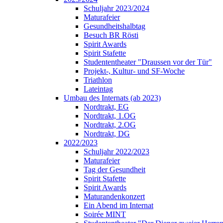
Schuljahr 2023/2024
Maturafeier
Gesundheitshalbtag
Besuch BR Rösti
Spirit Awards
Spirit Stafette
Studententheater "Draussen vor der Tür"
Projekt-, Kultur- und SF-Woche
Triathlon
Lateintag
Umbau des Internats (ab 2023)
Nordtrakt, EG
Nordtrakt, 1.OG
Nordtrakt, 2.OG
Nordtrakt, DG
2022/2023
Schuljahr 2022/2023
Maturafeier
Tag der Gesundheit
Spirit Stafette
Spirit Awards
Maturandenkonzert
Ein Abend im Internat
Soirée MINT