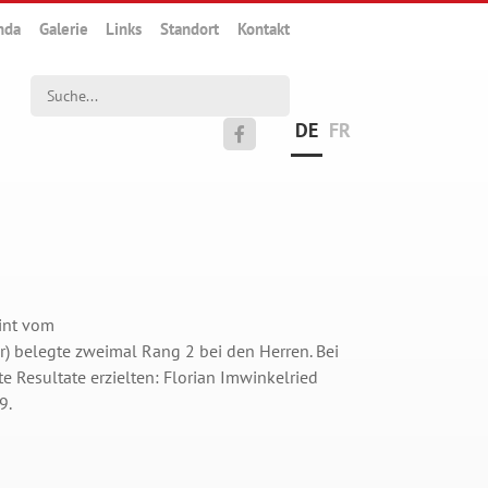
nda
Galerie
Links
Standort
Kontakt
Suchwort
DE
FR

rint vom
r) belegte zweimal Rang 2 bei den Herren. Bei
e Resultate erzielten: Florian Imwinkelried
9.