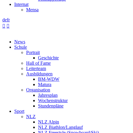
Internat
Mensa
de
fr


News
Schule
Portrait
Geschichte
Hall of Fame
Leiterteam
Ausbildungen
BM-WDW
Matura
Organisation
Jahresplan
Wochenstruktur
Stundenpläne
Sport
NLZ
NLZ Alpin
NLZ Biathlon/Langlauf
NLZ Freestyle (Snowboard/Ski)