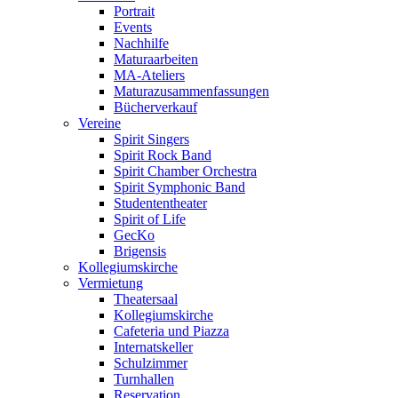
Portrait
Events
Nachhilfe
Maturaarbeiten
MA-Ateliers
Maturazusammenfassungen
Bücherverkauf
Vereine
Spirit Singers
Spirit Rock Band
Spirit Chamber Orchestra
Spirit Symphonic Band
Studententheater
Spirit of Life
GecKo
Brigensis
Kollegiumskirche
Vermietung
Theatersaal
Kollegiumskirche
Cafeteria und Piazza
Internatskeller
Schulzimmer
Turnhallen
Reservation