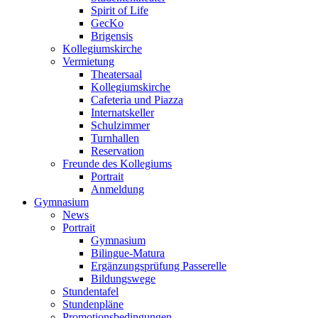
Spirit of Life
GecKo
Brigensis
Kollegiumskirche
Vermietung
Theatersaal
Kollegiumskirche
Cafeteria und Piazza
Internatskeller
Schulzimmer
Turnhallen
Reservation
Freunde des Kollegiums
Portrait
Anmeldung
Gymnasium
News
Portrait
Gymnasium
Bilingue-Matura
Ergänzungsprüfung Passerelle
Bildungswege
Stundentafel
Stundenpläne
Promotionsbedingungen