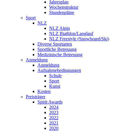
Jahresplan
Wochenstruktur
Stundenpläne
Sport
NLZ
NLZ Alpin
NLZ Biathlon/Langlauf
NLZ Freestyle (Snowboard/Ski)
Diverse Sportarten
Sportliche Betreuung
Medizinische Betreuung
Anmeldung
Anmeldung
Aufnahmebedingungen
Schule
Sport
Kunst
Kosten
Preisträger
Spirit Awards
2024
2023
2022
2021
2020