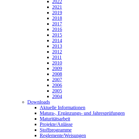
2022
2021
2019
2018
2017
2016
2015
2014
2013
2012
2011
2010
2009
2008
2007
2006
2005
2004
Downloads
Aktuelle Informationen
Matura-, Ergänzungs- und Jahresprüfungen
Maturitätsarbeit
Projekte/Anlässe
Stoffprogramme
Reglemente/Weisungen