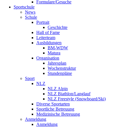
Formulare/Gesuche
Sportschule
News
Schule
Portrait
Geschichte
Hall of Fame
Leiterteam
Ausbildungen
BM-WDW
Matura
Organisation
Jahresplan
Wochenstruktur
Stundenpläne
Sport
NLZ
NLZ Alpin
NLZ Biathlon/Langlauf
NLZ Freestyle (Snowboard/Ski)
Diverse Sportarten
Sportliche Betreuung
Medizinische Betreuung
Anmeldung
Anmeldung