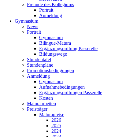
Freunde des Kollegiums
Portrait
Anmeldung
Gymnasium
News
Portrait
Gymnasium
Bilingue-Matura
Ergänzungsprüfung Passerelle
Bildungswege
Stundentafel
Stundenpläne
Promotionsbedingungen
Anmeldung
Gymnasium
Aufnahmebedingungen
Ergänzungsprüfungen Passerelle
Kosten
Maturaarbeiten
Preisträger
Maturapreise
2026
2025
2024
2023