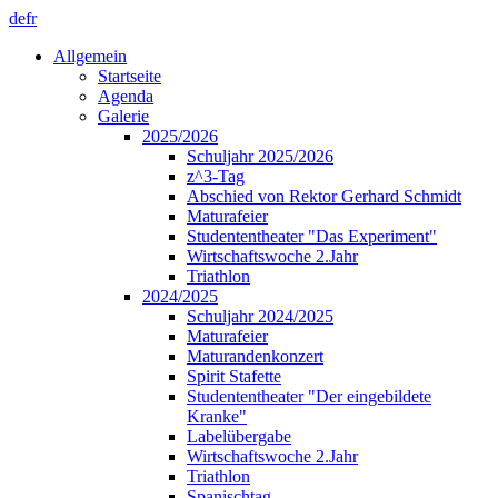
de
fr
Allgemein
Startseite
Agenda
Galerie
2025/2026
Schuljahr 2025/2026
z^3-Tag
Abschied von Rektor Gerhard Schmidt
Maturafeier
Studententheater "Das Experiment"
Wirtschaftswoche 2.Jahr
Triathlon
2024/2025
Schuljahr 2024/2025
Maturafeier
Maturandenkonzert
Spirit Stafette
Studententheater "Der eingebildete
Kranke"
Labelübergabe
Wirtschaftswoche 2.Jahr
Triathlon
Spanischtag