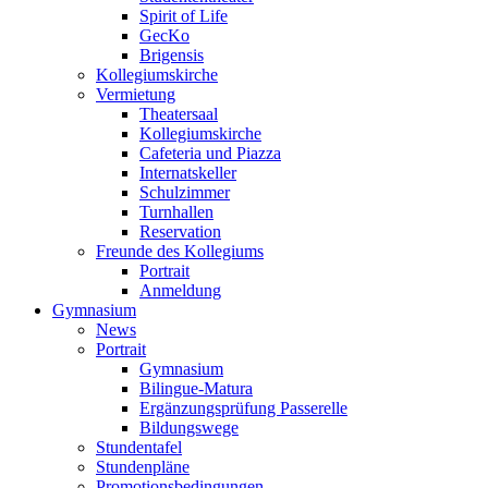
Spirit of Life
GecKo
Brigensis
Kollegiumskirche
Vermietung
Theatersaal
Kollegiumskirche
Cafeteria und Piazza
Internatskeller
Schulzimmer
Turnhallen
Reservation
Freunde des Kollegiums
Portrait
Anmeldung
Gymnasium
News
Portrait
Gymnasium
Bilingue-Matura
Ergänzungsprüfung Passerelle
Bildungswege
Stundentafel
Stundenpläne
Promotionsbedingungen