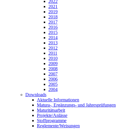
2022
2021
2019
2018
2017
2016
2015
2014
2013
2012
2011
2010
2009
2008
2007
2006
2005
2004
Downloads
Aktuelle Informationen
Matura-, Ergänzungs- und Jahresprüfungen
Maturitätsarbeit
Projekte/Anlässe
Stoffprogramme
Reglemente/Weisungen