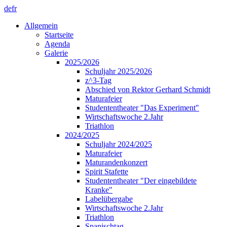
de
fr
Allgemein
Startseite
Agenda
Galerie
2025/2026
Schuljahr 2025/2026
z^3-Tag
Abschied von Rektor Gerhard Schmidt
Maturafeier
Studententheater "Das Experiment"
Wirtschaftswoche 2.Jahr
Triathlon
2024/2025
Schuljahr 2024/2025
Maturafeier
Maturandenkonzert
Spirit Stafette
Studententheater "Der eingebildete
Kranke"
Labelübergabe
Wirtschaftswoche 2.Jahr
Triathlon
Spanischtag