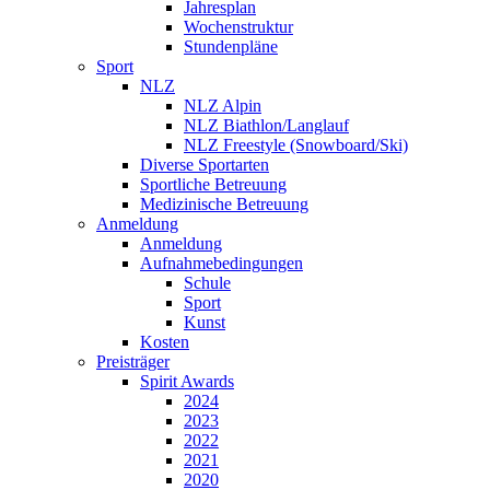
Jahresplan
Wochenstruktur
Stundenpläne
Sport
NLZ
NLZ Alpin
NLZ Biathlon/Langlauf
NLZ Freestyle (Snowboard/Ski)
Diverse Sportarten
Sportliche Betreuung
Medizinische Betreuung
Anmeldung
Anmeldung
Aufnahmebedingungen
Schule
Sport
Kunst
Kosten
Preisträger
Spirit Awards
2024
2023
2022
2021
2020