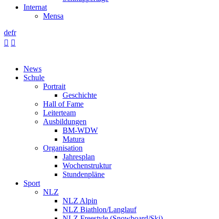
Internat
Mensa
de
fr


News
Schule
Portrait
Geschichte
Hall of Fame
Leiterteam
Ausbildungen
BM-WDW
Matura
Organisation
Jahresplan
Wochenstruktur
Stundenpläne
Sport
NLZ
NLZ Alpin
NLZ Biathlon/Langlauf
NLZ Freestyle (Snowboard/Ski)