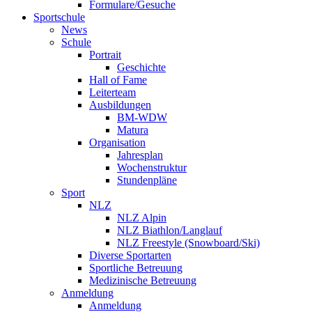
Formulare/Gesuche
Sportschule
News
Schule
Portrait
Geschichte
Hall of Fame
Leiterteam
Ausbildungen
BM-WDW
Matura
Organisation
Jahresplan
Wochenstruktur
Stundenpläne
Sport
NLZ
NLZ Alpin
NLZ Biathlon/Langlauf
NLZ Freestyle (Snowboard/Ski)
Diverse Sportarten
Sportliche Betreuung
Medizinische Betreuung
Anmeldung
Anmeldung