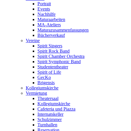
Portrait
Events
Nachhilfe
Maturaarbeiten
MA-Ateliers
Maturazusammenfassungen
Bücherverkauf
Vereine
Spirit Singers
Spirit Rock Band
Spirit Chamber Orchestra
Spirit Symphonic Band
Studententheater
Spirit of Life
GecKo
Brigensis
Kollegiumskirche
Vermietung
Theatersaal
Kollegiumskirche
Cafeteria und Piazza
Internatskeller
Schulzimmer
Turnhallen
Reservation