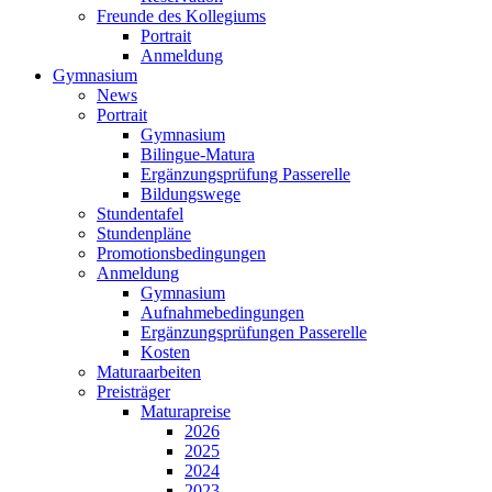
Freunde des Kollegiums
Portrait
Anmeldung
Gymnasium
News
Portrait
Gymnasium
Bilingue-Matura
Ergänzungsprüfung Passerelle
Bildungswege
Stundentafel
Stundenpläne
Promotionsbedingungen
Anmeldung
Gymnasium
Aufnahmebedingungen
Ergänzungsprüfungen Passerelle
Kosten
Maturaarbeiten
Preisträger
Maturapreise
2026
2025
2024
2023