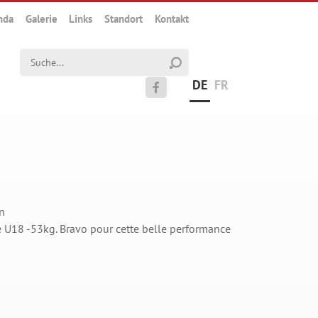
nda
Galerie
Links
Standort
Kontakt
Suchwort
DE
FR

n
ie U18 -53kg. Bravo pour cette belle performance