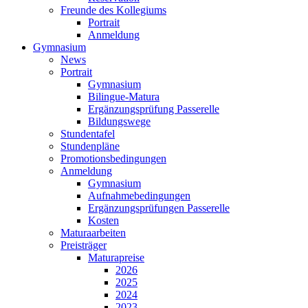
Freunde des Kollegiums
Portrait
Anmeldung
Gymnasium
News
Portrait
Gymnasium
Bilingue-Matura
Ergänzungsprüfung Passerelle
Bildungswege
Stundentafel
Stundenpläne
Promotionsbedingungen
Anmeldung
Gymnasium
Aufnahmebedingungen
Ergänzungsprüfungen Passerelle
Kosten
Maturaarbeiten
Preisträger
Maturapreise
2026
2025
2024
2023