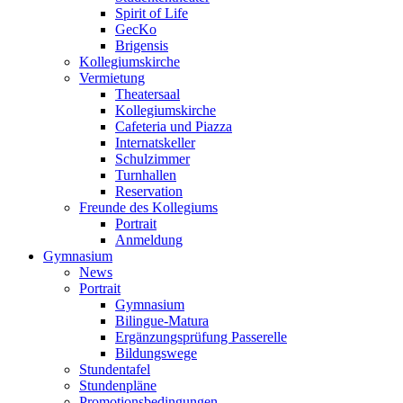
Spirit of Life
GecKo
Brigensis
Kollegiumskirche
Vermietung
Theatersaal
Kollegiumskirche
Cafeteria und Piazza
Internatskeller
Schulzimmer
Turnhallen
Reservation
Freunde des Kollegiums
Portrait
Anmeldung
Gymnasium
News
Portrait
Gymnasium
Bilingue-Matura
Ergänzungsprüfung Passerelle
Bildungswege
Stundentafel
Stundenpläne
Promotionsbedingungen