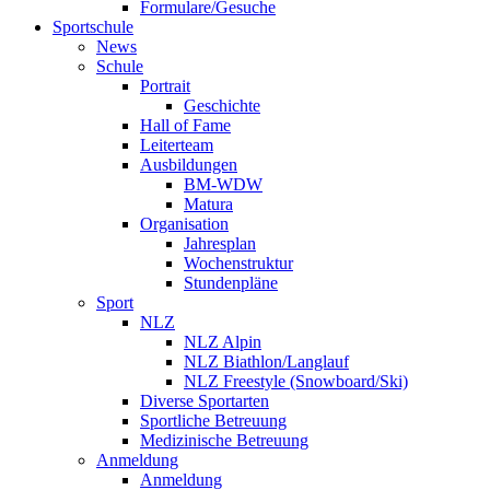
Formulare/Gesuche
Sportschule
News
Schule
Portrait
Geschichte
Hall of Fame
Leiterteam
Ausbildungen
BM-WDW
Matura
Organisation
Jahresplan
Wochenstruktur
Stundenpläne
Sport
NLZ
NLZ Alpin
NLZ Biathlon/Langlauf
NLZ Freestyle (Snowboard/Ski)
Diverse Sportarten
Sportliche Betreuung
Medizinische Betreuung
Anmeldung
Anmeldung