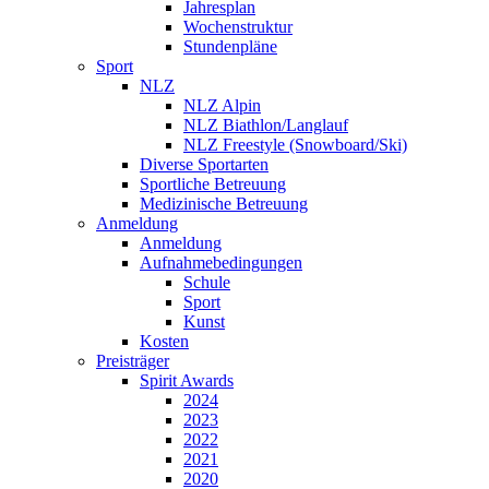
Jahresplan
Wochenstruktur
Stundenpläne
Sport
NLZ
NLZ Alpin
NLZ Biathlon/Langlauf
NLZ Freestyle (Snowboard/Ski)
Diverse Sportarten
Sportliche Betreuung
Medizinische Betreuung
Anmeldung
Anmeldung
Aufnahmebedingungen
Schule
Sport
Kunst
Kosten
Preisträger
Spirit Awards
2024
2023
2022
2021
2020