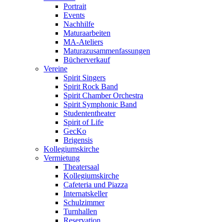
Portrait
Events
Nachhilfe
Maturaarbeiten
MA-Ateliers
Maturazusammenfassungen
Bücherverkauf
Vereine
Spirit Singers
Spirit Rock Band
Spirit Chamber Orchestra
Spirit Symphonic Band
Studententheater
Spirit of Life
GecKo
Brigensis
Kollegiumskirche
Vermietung
Theatersaal
Kollegiumskirche
Cafeteria und Piazza
Internatskeller
Schulzimmer
Turnhallen
Reservation