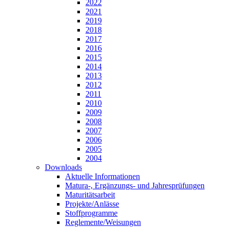
2022
2021
2019
2018
2017
2016
2015
2014
2013
2012
2011
2010
2009
2008
2007
2006
2005
2004
Downloads
Aktuelle Informationen
Matura-, Ergänzungs- und Jahresprüfungen
Maturitätsarbeit
Projekte/Anlässe
Stoffprogramme
Reglemente/Weisungen