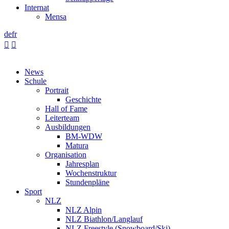
Internat
Mensa
de
fr


News
Schule
Portrait
Geschichte
Hall of Fame
Leiterteam
Ausbildungen
BM-WDW
Matura
Organisation
Jahresplan
Wochenstruktur
Stundenpläne
Sport
NLZ
NLZ Alpin
NLZ Biathlon/Langlauf
NLZ Freestyle (Snowboard/Ski)