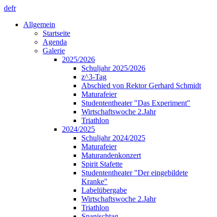
de
fr
Allgemein
Startseite
Agenda
Galerie
2025/2026
Schuljahr 2025/2026
z^3-Tag
Abschied von Rektor Gerhard Schmidt
Maturafeier
Studententheater "Das Experiment"
Wirtschaftswoche 2.Jahr
Triathlon
2024/2025
Schuljahr 2024/2025
Maturafeier
Maturandenkonzert
Spirit Stafette
Studententheater "Der eingebildete
Kranke"
Labelübergabe
Wirtschaftswoche 2.Jahr
Triathlon
Spanischtag