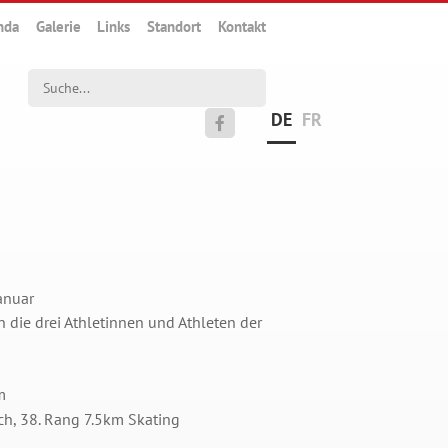
nda
Galerie
Links
Standort
Kontakt
Suchwort
DE
FR

anuar
n die drei Athletinnen und Athleten der
m
sch, 38. Rang 7.5km Skating