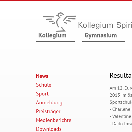
Kollegium
Gymnasium
Resulta
News
Schule
Am 12. Eur
Sport
2015 im öst
Anmeldung
Sportschul
- Charlène
Preisträger
-
Valentine
Medienberichte
- Dario Im
Downloads