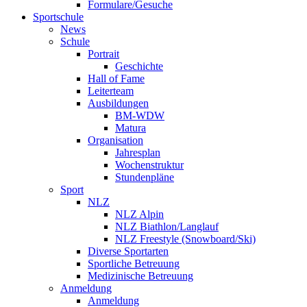
Formulare/Gesuche
Sportschule
News
Schule
Portrait
Geschichte
Hall of Fame
Leiterteam
Ausbildungen
BM-WDW
Matura
Organisation
Jahresplan
Wochenstruktur
Stundenpläne
Sport
NLZ
NLZ Alpin
NLZ Biathlon/Langlauf
NLZ Freestyle (Snowboard/Ski)
Diverse Sportarten
Sportliche Betreuung
Medizinische Betreuung
Anmeldung
Anmeldung