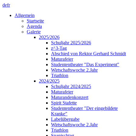
de
fr
Allgemein
Startseite
Agenda
Galerie
2025/2026
Schuljahr 2025/2026
z^3-Tag
Abschied von Rektor Gerhard Schmidt
Maturafeier
Studententheater "Das Experiment"
Wirtschaftswoche 2.Jahr
Triathlon
2024/2025
Schuljahr 2024/2025
Maturafeier
Maturandenkonzert
Spirit Stafette
Studententheater "Der eingebildete
Kranke"
Labelübergabe
Wirtschaftswoche 2.Jahr
Triathlon
Spanischtag