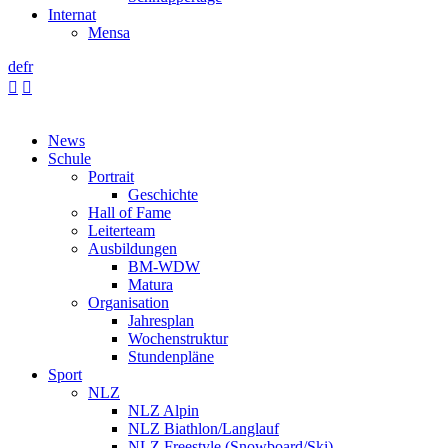
Internat
Mensa
de
fr


News
Schule
Portrait
Geschichte
Hall of Fame
Leiterteam
Ausbildungen
BM-WDW
Matura
Organisation
Jahresplan
Wochenstruktur
Stundenpläne
Sport
NLZ
NLZ Alpin
NLZ Biathlon/Langlauf
NLZ Freestyle (Snowboard/Ski)