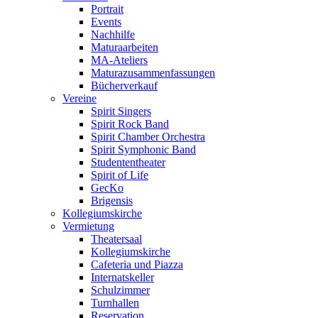
Portrait
Events
Nachhilfe
Maturaarbeiten
MA-Ateliers
Maturazusammenfassungen
Bücherverkauf
Vereine
Spirit Singers
Spirit Rock Band
Spirit Chamber Orchestra
Spirit Symphonic Band
Studententheater
Spirit of Life
GecKo
Brigensis
Kollegiumskirche
Vermietung
Theatersaal
Kollegiumskirche
Cafeteria und Piazza
Internatskeller
Schulzimmer
Turnhallen
Reservation