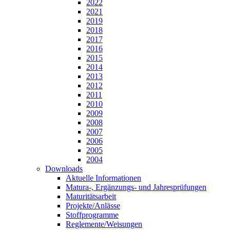
2022
2021
2019
2018
2017
2016
2015
2014
2013
2012
2011
2010
2009
2008
2007
2006
2005
2004
Downloads
Aktuelle Informationen
Matura-, Ergänzungs- und Jahresprüfungen
Maturitätsarbeit
Projekte/Anlässe
Stoffprogramme
Reglemente/Weisungen