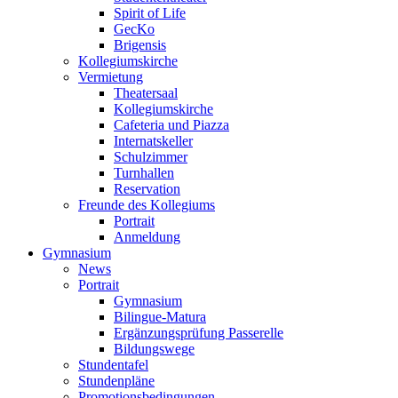
Spirit of Life
GecKo
Brigensis
Kollegiumskirche
Vermietung
Theatersaal
Kollegiumskirche
Cafeteria und Piazza
Internatskeller
Schulzimmer
Turnhallen
Reservation
Freunde des Kollegiums
Portrait
Anmeldung
Gymnasium
News
Portrait
Gymnasium
Bilingue-Matura
Ergänzungsprüfung Passerelle
Bildungswege
Stundentafel
Stundenpläne
Promotionsbedingungen