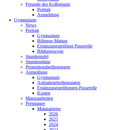
Freunde des Kollegiums
Portrait
Anmeldung
Gymnasium
News
Portrait
Gymnasium
Bilingue-Matura
Ergänzungsprüfung Passerelle
Bildungswege
Stundentafel
Stundenpläne
Promotionsbedingungen
Anmeldung
Gymnasium
Aufnahmebedingungen
Ergänzungsprüfungen Passerelle
Kosten
Maturaarbeiten
Preisträger
Maturapreise
2026
2025
2024
2023