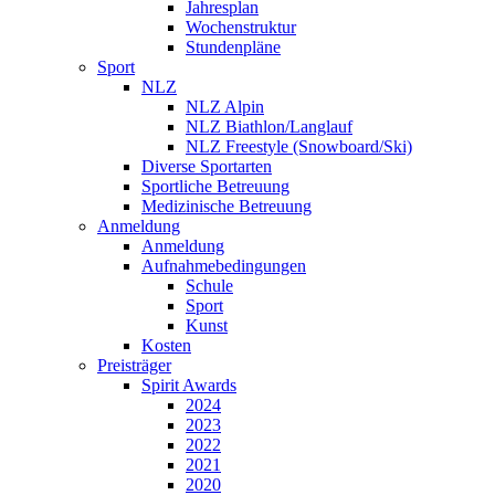
Jahresplan
Wochenstruktur
Stundenpläne
Sport
NLZ
NLZ Alpin
NLZ Biathlon/Langlauf
NLZ Freestyle (Snowboard/Ski)
Diverse Sportarten
Sportliche Betreuung
Medizinische Betreuung
Anmeldung
Anmeldung
Aufnahmebedingungen
Schule
Sport
Kunst
Kosten
Preisträger
Spirit Awards
2024
2023
2022
2021
2020