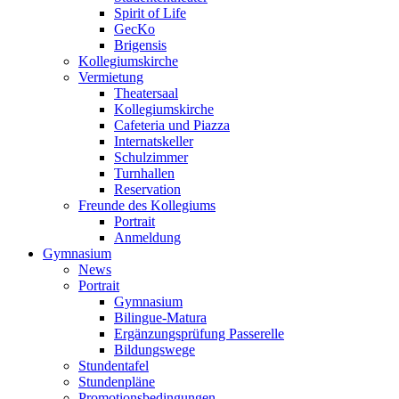
Spirit of Life
GecKo
Brigensis
Kollegiumskirche
Vermietung
Theatersaal
Kollegiumskirche
Cafeteria und Piazza
Internatskeller
Schulzimmer
Turnhallen
Reservation
Freunde des Kollegiums
Portrait
Anmeldung
Gymnasium
News
Portrait
Gymnasium
Bilingue-Matura
Ergänzungsprüfung Passerelle
Bildungswege
Stundentafel
Stundenpläne
Promotionsbedingungen