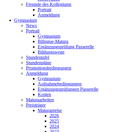
Freunde des Kollegiums
Portrait
Anmeldung
Gymnasium
News
Portrait
Gymnasium
Bilingue-Matura
Ergänzungsprüfung Passerelle
Bildungswege
Stundentafel
Stundenpläne
Promotionsbedingungen
Anmeldung
Gymnasium
Aufnahmebedingungen
Ergänzungsprüfungen Passerelle
Kosten
Maturaarbeiten
Preisträger
Maturapreise
2026
2025
2024
2023