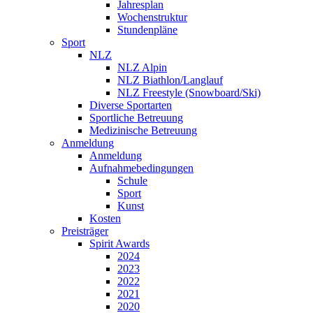
Jahresplan
Wochenstruktur
Stundenpläne
Sport
NLZ
NLZ Alpin
NLZ Biathlon/Langlauf
NLZ Freestyle (Snowboard/Ski)
Diverse Sportarten
Sportliche Betreuung
Medizinische Betreuung
Anmeldung
Anmeldung
Aufnahmebedingungen
Schule
Sport
Kunst
Kosten
Preisträger
Spirit Awards
2024
2023
2022
2021
2020