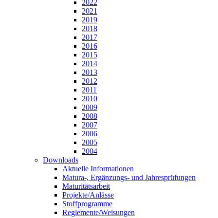
2022
2021
2019
2018
2017
2016
2015
2014
2013
2012
2011
2010
2009
2008
2007
2006
2005
2004
Downloads
Aktuelle Informationen
Matura-, Ergänzungs- und Jahresprüfungen
Maturitätsarbeit
Projekte/Anlässe
Stoffprogramme
Reglemente/Weisungen