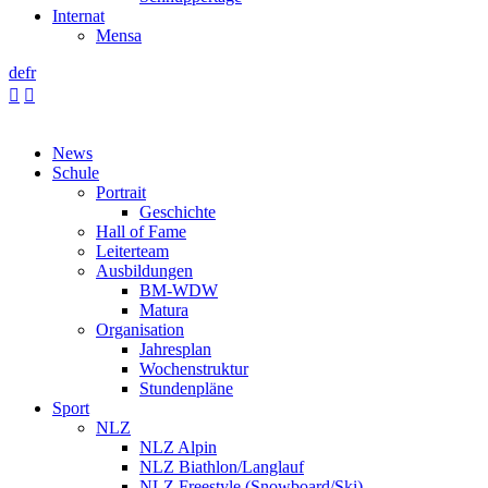
Internat
Mensa
de
fr


News
Schule
Portrait
Geschichte
Hall of Fame
Leiterteam
Ausbildungen
BM-WDW
Matura
Organisation
Jahresplan
Wochenstruktur
Stundenpläne
Sport
NLZ
NLZ Alpin
NLZ Biathlon/Langlauf
NLZ Freestyle (Snowboard/Ski)