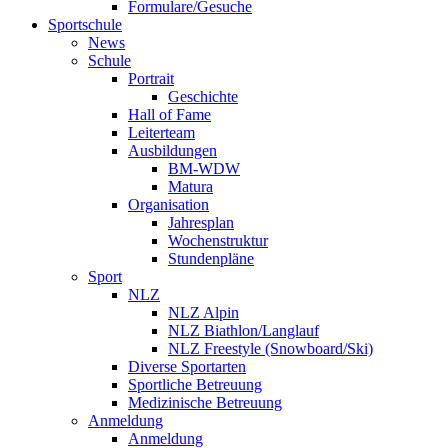
Formulare/Gesuche
Sportschule
News
Schule
Portrait
Geschichte
Hall of Fame
Leiterteam
Ausbildungen
BM-WDW
Matura
Organisation
Jahresplan
Wochenstruktur
Stundenpläne
Sport
NLZ
NLZ Alpin
NLZ Biathlon/Langlauf
NLZ Freestyle (Snowboard/Ski)
Diverse Sportarten
Sportliche Betreuung
Medizinische Betreuung
Anmeldung
Anmeldung