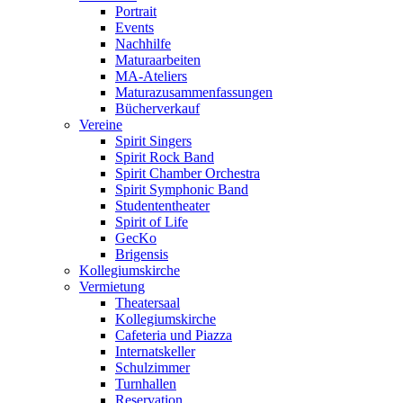
Portrait
Events
Nachhilfe
Maturaarbeiten
MA-Ateliers
Maturazusammenfassungen
Bücherverkauf
Vereine
Spirit Singers
Spirit Rock Band
Spirit Chamber Orchestra
Spirit Symphonic Band
Studententheater
Spirit of Life
GecKo
Brigensis
Kollegiumskirche
Vermietung
Theatersaal
Kollegiumskirche
Cafeteria und Piazza
Internatskeller
Schulzimmer
Turnhallen
Reservation