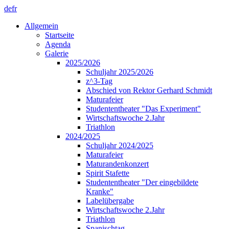
de
fr
Allgemein
Startseite
Agenda
Galerie
2025/2026
Schuljahr 2025/2026
z^3-Tag
Abschied von Rektor Gerhard Schmidt
Maturafeier
Studententheater "Das Experiment"
Wirtschaftswoche 2.Jahr
Triathlon
2024/2025
Schuljahr 2024/2025
Maturafeier
Maturandenkonzert
Spirit Stafette
Studententheater "Der eingebildete
Kranke"
Labelübergabe
Wirtschaftswoche 2.Jahr
Triathlon
Spanischtag