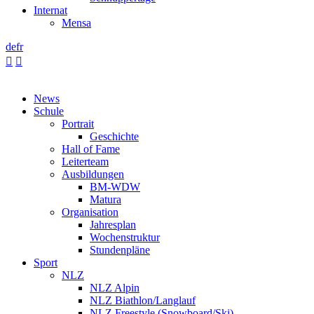
Internat
Mensa
de
fr


News
Schule
Portrait
Geschichte
Hall of Fame
Leiterteam
Ausbildungen
BM-WDW
Matura
Organisation
Jahresplan
Wochenstruktur
Stundenpläne
Sport
NLZ
NLZ Alpin
NLZ Biathlon/Langlauf
NLZ Freestyle (Snowboard/Ski)