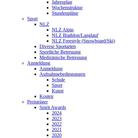
Jahresplan
Wochenstruktur
Stundenpläne
Sport
NLZ
NLZ Alpin
NLZ Biathlon/Langlauf
NLZ Freestyle (Snowboard/Ski)
Diverse Sportarten
Sportliche Betreuung
Medizinische Betreuung
Anmeldung
Anmeldung
Aufnahmebedingungen
Schule
Sport
Kunst
Kosten
Preisträger
Spirit Awards
2024
2023
2022
2021
2020