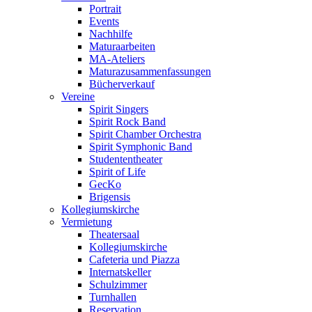
Portrait
Events
Nachhilfe
Maturaarbeiten
MA-Ateliers
Maturazusammenfassungen
Bücherverkauf
Vereine
Spirit Singers
Spirit Rock Band
Spirit Chamber Orchestra
Spirit Symphonic Band
Studententheater
Spirit of Life
GecKo
Brigensis
Kollegiumskirche
Vermietung
Theatersaal
Kollegiumskirche
Cafeteria und Piazza
Internatskeller
Schulzimmer
Turnhallen
Reservation