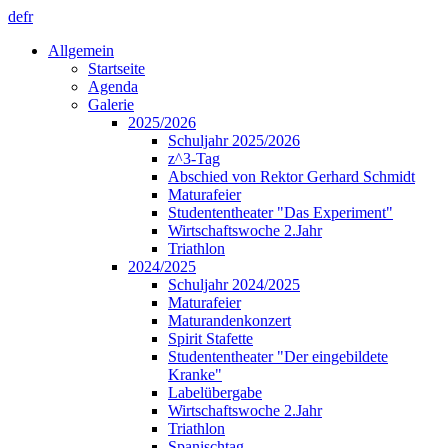
de
fr
Allgemein
Startseite
Agenda
Galerie
2025/2026
Schuljahr 2025/2026
z^3-Tag
Abschied von Rektor Gerhard Schmidt
Maturafeier
Studententheater "Das Experiment"
Wirtschaftswoche 2.Jahr
Triathlon
2024/2025
Schuljahr 2024/2025
Maturafeier
Maturandenkonzert
Spirit Stafette
Studententheater "Der eingebildete
Kranke"
Labelübergabe
Wirtschaftswoche 2.Jahr
Triathlon
Spanischtag