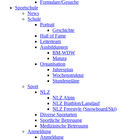
Formulare/Gesuche
Sportschule
News
Schule
Portrait
Geschichte
Hall of Fame
Leiterteam
Ausbildungen
BM-WDW
Matura
Organisation
Jahresplan
Wochenstruktur
Stundenpläne
Sport
NLZ
NLZ Alpin
NLZ Biathlon/Langlauf
NLZ Freestyle (Snowboard/Ski)
Diverse Sportarten
Sportliche Betreuung
Medizinische Betreuung
Anmeldung
Anmeldung