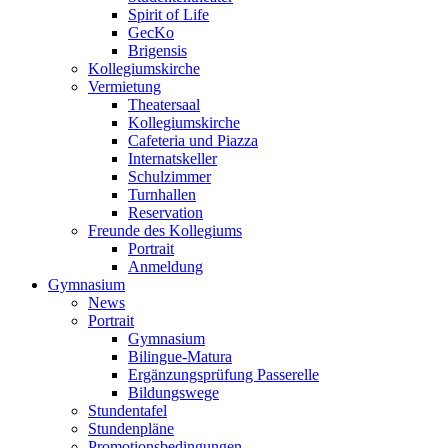
Spirit of Life
GecKo
Brigensis
Kollegiumskirche
Vermietung
Theatersaal
Kollegiumskirche
Cafeteria und Piazza
Internatskeller
Schulzimmer
Turnhallen
Reservation
Freunde des Kollegiums
Portrait
Anmeldung
Gymnasium
News
Portrait
Gymnasium
Bilingue-Matura
Ergänzungsprüfung Passerelle
Bildungswege
Stundentafel
Stundenpläne
Promotionsbedingungen