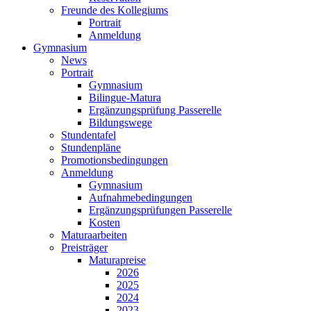
Freunde des Kollegiums
Portrait
Anmeldung
Gymnasium
News
Portrait
Gymnasium
Bilingue-Matura
Ergänzungsprüfung Passerelle
Bildungswege
Stundentafel
Stundenpläne
Promotionsbedingungen
Anmeldung
Gymnasium
Aufnahmebedingungen
Ergänzungsprüfungen Passerelle
Kosten
Maturaarbeiten
Preisträger
Maturapreise
2026
2025
2024
2023