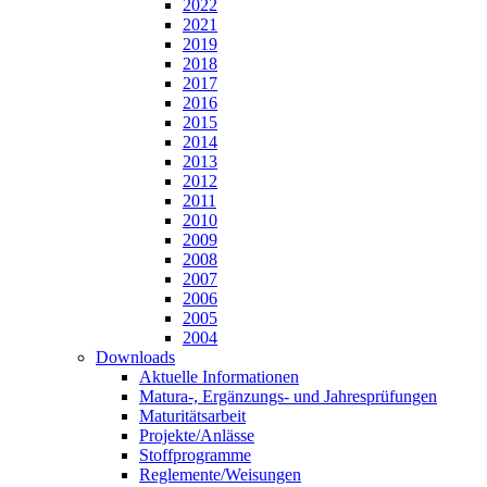
2022
2021
2019
2018
2017
2016
2015
2014
2013
2012
2011
2010
2009
2008
2007
2006
2005
2004
Downloads
Aktuelle Informationen
Matura-, Ergänzungs- und Jahresprüfungen
Maturitätsarbeit
Projekte/Anlässe
Stoffprogramme
Reglemente/Weisungen