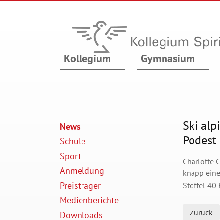
Kollegium
Gymnasium
Ski alp
News
Podest
Schule
Sport
Charlotte 
Anmeldung
knapp eine
Preisträger
Stoffel
40 
Medienberichte
Zurück
Downloads