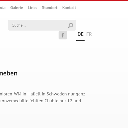
nda
Galerie
Links
Standort
Kontakt
Suchwort
DE
FR

 neben
Junioren-WM in Hafjell in Schweden nur ganz
Bronzemedaille fehlten Chable nur 12 und