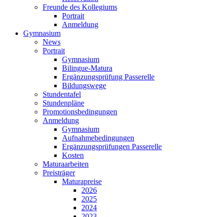
Freunde des Kollegiums
Portrait
Anmeldung
Gymnasium
News
Portrait
Gymnasium
Bilingue-Matura
Ergänzungsprüfung Passerelle
Bildungswege
Stundentafel
Stundenpläne
Promotionsbedingungen
Anmeldung
Gymnasium
Aufnahmebedingungen
Ergänzungsprüfungen Passerelle
Kosten
Maturaarbeiten
Preisträger
Maturapreise
2026
2025
2024
2023