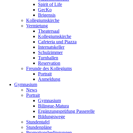
Spirit of Life
GecKo
Brigensis
Kollegiumskirche
Vermietung
Theatersaal
Kollegiumskirche
Cafeteria und Piazza
Internatskeller
Schulzimmer
Turnhallen
Reservation
Freunde des Kollegiums
Portrait
Anmeldung
Gymnasium
News
Portrait
Gymnasium
Bilingue-Matura
Ergänzungsprüfung Passerelle
Bildungswege
Stundentafel
Stundenpläne
Promotionsbedingungen