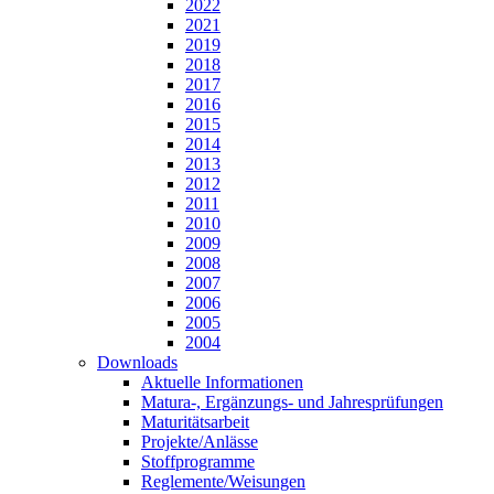
2022
2021
2019
2018
2017
2016
2015
2014
2013
2012
2011
2010
2009
2008
2007
2006
2005
2004
Downloads
Aktuelle Informationen
Matura-, Ergänzungs- und Jahresprüfungen
Maturitätsarbeit
Projekte/Anlässe
Stoffprogramme
Reglemente/Weisungen