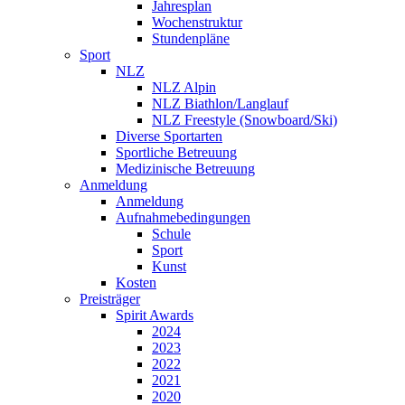
Jahresplan
Wochenstruktur
Stundenpläne
Sport
NLZ
NLZ Alpin
NLZ Biathlon/Langlauf
NLZ Freestyle (Snowboard/Ski)
Diverse Sportarten
Sportliche Betreuung
Medizinische Betreuung
Anmeldung
Anmeldung
Aufnahmebedingungen
Schule
Sport
Kunst
Kosten
Preisträger
Spirit Awards
2024
2023
2022
2021
2020