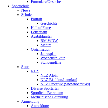
Formulare/Gesuche
Sportschule
News
Schule
Portrait
Geschichte
Hall of Fame
Leiterteam
Ausbildungen
BM-WDW
Matura
Organisation
Jahresplan
Wochenstruktur
Stundenpläne
Sport
NLZ
NLZ Alpin
NLZ Biathlon/Langlauf
NLZ Freestyle (Snowboard/Ski)
Diverse Sportarten
Sportliche Betreuung
Medizinische Betreuung
Anmeldung
Anmeldung