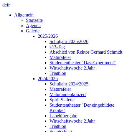
de
fr
Allgemein
Startseite
Agenda
Galerie
2025/2026
Schuljahr 2025/2026
z^3-Tag
Abschied von Rektor Gerhard Schmidt
Maturafeier
Studententheater "Das Experiment"
Wirtschaftswoche 2.Jahr
Triathlon
2024/2025
Schuljahr 2024/2025
Maturafeier
Maturandenkonzert
Spirit Stafette
Studententheater "Der eingebildete
Kranke"
Labelübergabe
Wirtschaftswoche 2.Jahr
Triathlon
Spanischtag