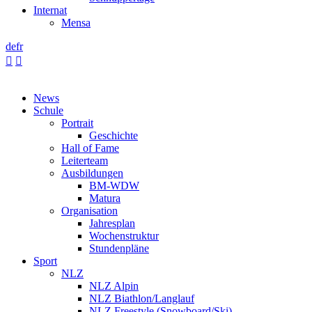
Internat
Mensa
de
fr


News
Schule
Portrait
Geschichte
Hall of Fame
Leiterteam
Ausbildungen
BM-WDW
Matura
Organisation
Jahresplan
Wochenstruktur
Stundenpläne
Sport
NLZ
NLZ Alpin
NLZ Biathlon/Langlauf
NLZ Freestyle (Snowboard/Ski)