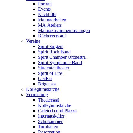
Portrait
Events
Nachhilfe
Maturaarbeiten
MA-Ateliers
Maturazusammenfassungen
Bücherverkauf
Vereine
Spirit Singers
Spirit Rock Band
Spirit Chamber Orchestra
Spirit Symphonic Band
Studententheater
Spirit of Life
GecKo
Brigensis
Kollegiumskirche
Vermietung
Theatersaal
Kollegiumskirche
Cafeteria und Piazza
Internatskeller
Schulzimmer
Turnhallen
Reservation