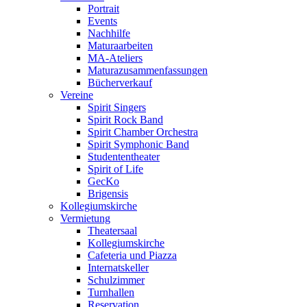
Portrait
Events
Nachhilfe
Maturaarbeiten
MA-Ateliers
Maturazusammenfassungen
Bücherverkauf
Vereine
Spirit Singers
Spirit Rock Band
Spirit Chamber Orchestra
Spirit Symphonic Band
Studententheater
Spirit of Life
GecKo
Brigensis
Kollegiumskirche
Vermietung
Theatersaal
Kollegiumskirche
Cafeteria und Piazza
Internatskeller
Schulzimmer
Turnhallen
Reservation