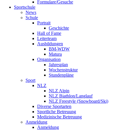
Formulare/Gesuche
Sportschule
News
Schule
Portrait
Geschichte
Hall of Fame
Leiterteam
Ausbildungen
BM-WDW
Matura
Organisation
Jahresplan
Wochenstruktur
Stundenpläne
Sport
NLZ
NLZ Alpin
NLZ Biathlon/Langlauf
NLZ Freestyle (Snowboard/Ski)
Diverse Sportarten
Sportliche Betreuung
Medizinische Betreuung
Anmeldung
Anmeldung