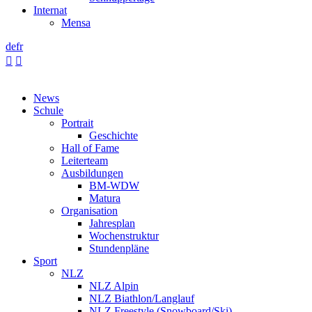
Internat
Mensa
de
fr


News
Schule
Portrait
Geschichte
Hall of Fame
Leiterteam
Ausbildungen
BM-WDW
Matura
Organisation
Jahresplan
Wochenstruktur
Stundenpläne
Sport
NLZ
NLZ Alpin
NLZ Biathlon/Langlauf
NLZ Freestyle (Snowboard/Ski)