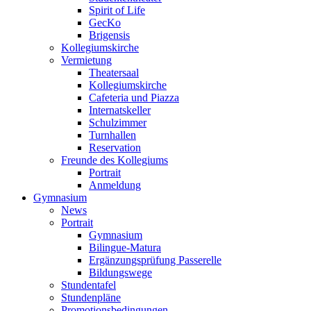
Spirit of Life
GecKo
Brigensis
Kollegiumskirche
Vermietung
Theatersaal
Kollegiumskirche
Cafeteria und Piazza
Internatskeller
Schulzimmer
Turnhallen
Reservation
Freunde des Kollegiums
Portrait
Anmeldung
Gymnasium
News
Portrait
Gymnasium
Bilingue-Matura
Ergänzungsprüfung Passerelle
Bildungswege
Stundentafel
Stundenpläne
Promotionsbedingungen