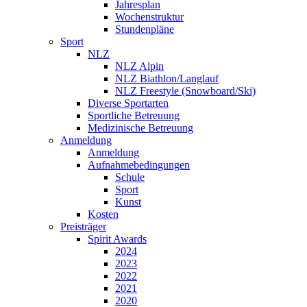
Jahresplan
Wochenstruktur
Stundenpläne
Sport
NLZ
NLZ Alpin
NLZ Biathlon/Langlauf
NLZ Freestyle (Snowboard/Ski)
Diverse Sportarten
Sportliche Betreuung
Medizinische Betreuung
Anmeldung
Anmeldung
Aufnahmebedingungen
Schule
Sport
Kunst
Kosten
Preisträger
Spirit Awards
2024
2023
2022
2021
2020