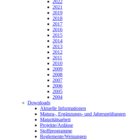
2022
2021
2019
2018
2017
2016
2015
2014
2013
2012
2011
2010
2009
2008
2007
2006
2005
2004
Downloads
Aktuelle Informationen
Matura-, Ergänzungs- und Jahresprüfungen
Maturitätsarbeit
Projekte/Anlässe
Stoffprogramme
Reglemente/Weisungen