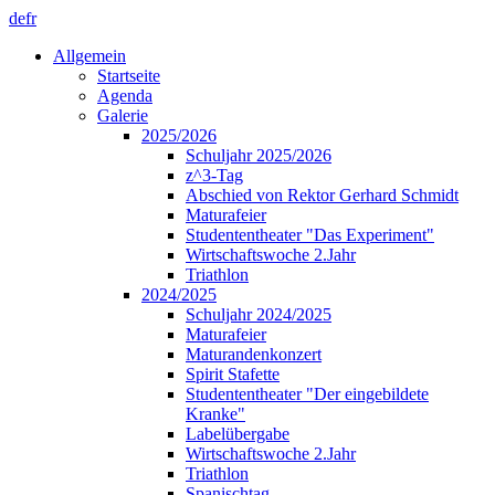
de
fr
Allgemein
Startseite
Agenda
Galerie
2025/2026
Schuljahr 2025/2026
z^3-Tag
Abschied von Rektor Gerhard Schmidt
Maturafeier
Studententheater "Das Experiment"
Wirtschaftswoche 2.Jahr
Triathlon
2024/2025
Schuljahr 2024/2025
Maturafeier
Maturandenkonzert
Spirit Stafette
Studententheater "Der eingebildete
Kranke"
Labelübergabe
Wirtschaftswoche 2.Jahr
Triathlon
Spanischtag