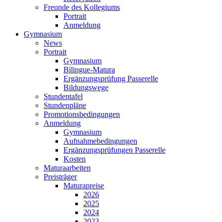
Freunde des Kollegiums
Portrait
Anmeldung
Gymnasium
News
Portrait
Gymnasium
Bilingue-Matura
Ergänzungsprüfung Passerelle
Bildungswege
Stundentafel
Stundenpläne
Promotionsbedingungen
Anmeldung
Gymnasium
Aufnahmebedingungen
Ergänzungsprüfungen Passerelle
Kosten
Maturaarbeiten
Preisträger
Maturapreise
2026
2025
2024
2023