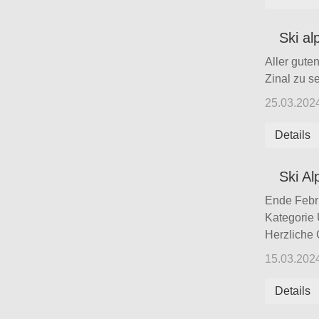
Ski al
Aller gute
Zinal zu s
25.03.202
Details
Ski Al
Ende Febru
Kategorie
Herzliche G
15.03.202
Details