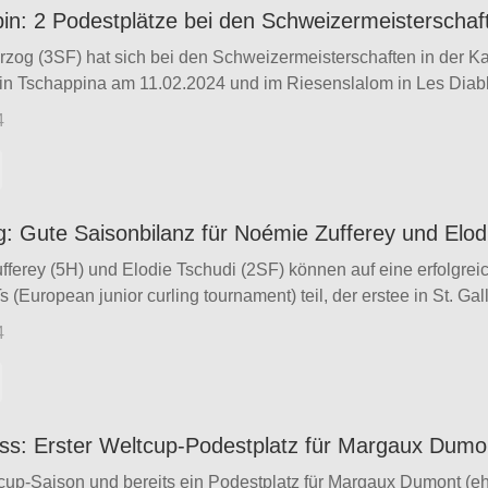
pin: 2 Podestplätze bei den Schweizermeisterschaf
rzog (3SF) hat sich bei den Schweizermeisterschaften in der Ka
in Tschappina am 11.02.2024 und im Riesenslalom in Les Diable
4
g: Gute Saisonbilanz für Noémie Zufferey und Elod
ferey (5H) und Elodie Tschudi (2SF) können auf eine erfolgre
(European junior curling tournament) teil, der erstee in St. Gall
4
oss: Erster Weltcup-Podestplatz für Margaux Dumo
cup-Saison und bereits ein Podestplatz für Margaux Dumont (