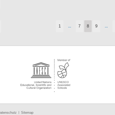
1
...
7
8
9
...
atenschutz
Sitemap