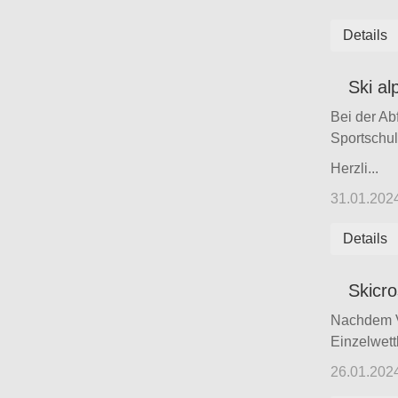
Details
Ski al
Bei der Ab
Sportschul
Herzli...
31.01.202
Details
Skicr
Nachdem V
Einzelwett
26.01.202