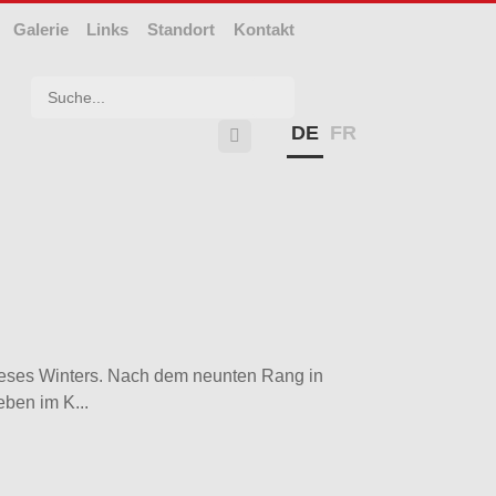
Galerie
Links
Standort
Kontakt
Suchwort
DE
FR

dieses Winters. Nach dem neunten Rang in
ben im K...