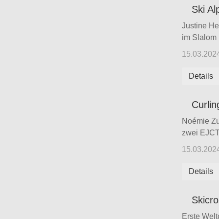
Ski Al
Justine He
im Slalom 
15.03.202
Details
Curlin
Noémie Zuf
zwei EJCTs 
15.03.202
Details
Skicr
Erste Welt