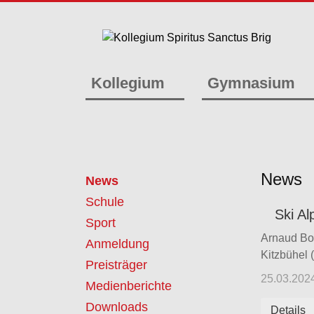
Kollegium
Gymnasium
News
News
Schule
Ski Al
Sport
Arnaud Boi
Anmeldung
Kitzbühel 
Preisträger
25.03.202
Medienberichte
Downloads
Details