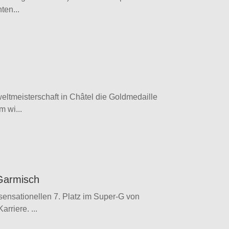
ten...
eltmeisterschaft in Châtel die Goldmedaille
 wi...
 Garmisch
sensationellen 7. Platz im Super-G von
rriere. ...