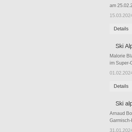
am 25.02.20
15.03.202
Details
Ski Al
Malorie Bl
im Super-G
01.02.202
Details
Ski al
Arnaud Boi
Garmisch-P
31.01.202