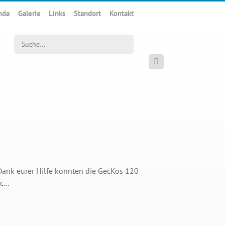
nda
Galerie
Links
Standort
Kontakt
Suchwort

Dank eurer Hilfe konnten die GecKos 120
...