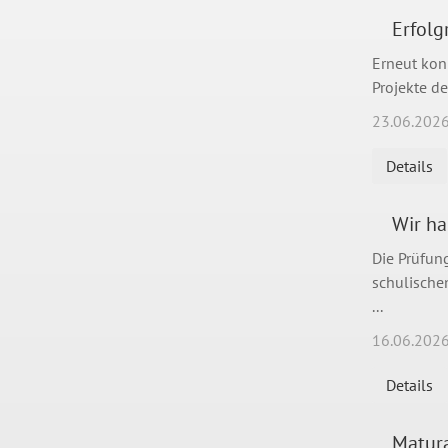
Erfol
Erneut kon
Projekte d
23.06.202
Details
Wir ha
Die Prüfung
schulischen
...
16.06.202
Details
Matura