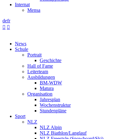
Internat
Mensa
de
fr


News
Schule
Portrait
Geschichte
Hall of Fame
Leiterteam
Ausbildungen
BM-WDW
Matura
Organisation
Jahresplan
Wochenstruktur
Stundenpläne
Sport
NLZ
NLZ Alpin
NLZ Biathlon/Langlauf
NLZ Freestyle (Snowboard/Ski)