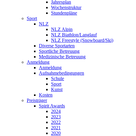
Jahresplan
Wochenstruktur
Stundenpläne
Sport
NLZ
NLZ Alpin
NLZ Biathlon/Langlauf
NLZ Freestyle (Snowboard/Ski)
Diverse Sportarten
Sportliche Betreuung
Medizinische Betreuung
Anmeldung
Anmeldung
Aufnahmebedingungen
Schule
Sport
Kunst
Kosten
Preisträger
Spirit Awards
2024
2023
2022
2021
2020