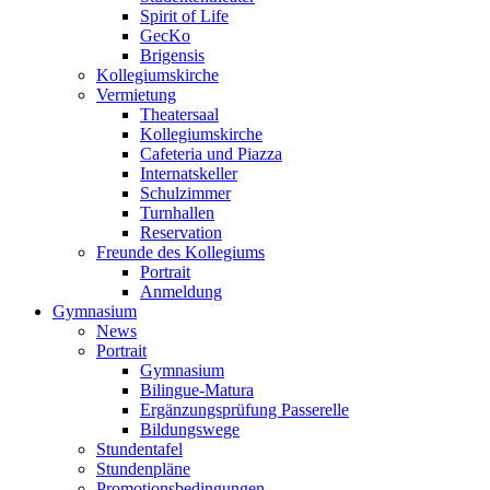
Spirit of Life
GecKo
Brigensis
Kollegiumskirche
Vermietung
Theatersaal
Kollegiumskirche
Cafeteria und Piazza
Internatskeller
Schulzimmer
Turnhallen
Reservation
Freunde des Kollegiums
Portrait
Anmeldung
Gymnasium
News
Portrait
Gymnasium
Bilingue-Matura
Ergänzungsprüfung Passerelle
Bildungswege
Stundentafel
Stundenpläne
Promotionsbedingungen