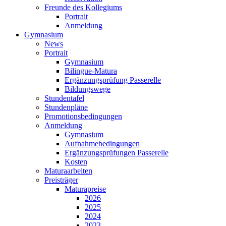
Freunde des Kollegiums
Portrait
Anmeldung
Gymnasium
News
Portrait
Gymnasium
Bilingue-Matura
Ergänzungsprüfung Passerelle
Bildungswege
Stundentafel
Stundenpläne
Promotionsbedingungen
Anmeldung
Gymnasium
Aufnahmebedingungen
Ergänzungsprüfungen Passerelle
Kosten
Maturaarbeiten
Preisträger
Maturapreise
2026
2025
2024
2023