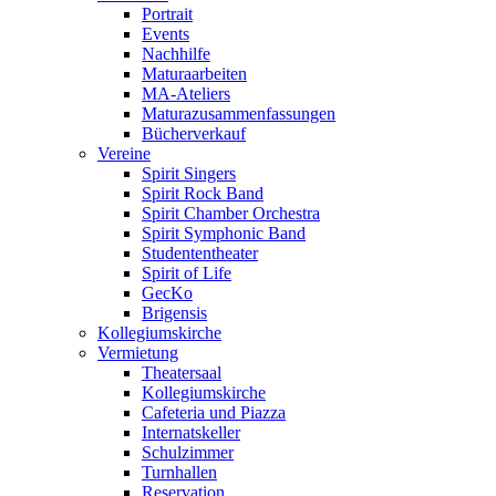
Portrait
Events
Nachhilfe
Maturaarbeiten
MA-Ateliers
Maturazusammenfassungen
Bücherverkauf
Vereine
Spirit Singers
Spirit Rock Band
Spirit Chamber Orchestra
Spirit Symphonic Band
Studententheater
Spirit of Life
GecKo
Brigensis
Kollegiumskirche
Vermietung
Theatersaal
Kollegiumskirche
Cafeteria und Piazza
Internatskeller
Schulzimmer
Turnhallen
Reservation