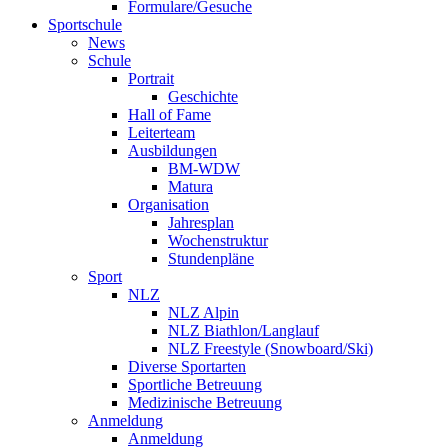
Formulare/Gesuche
Sportschule
News
Schule
Portrait
Geschichte
Hall of Fame
Leiterteam
Ausbildungen
BM-WDW
Matura
Organisation
Jahresplan
Wochenstruktur
Stundenpläne
Sport
NLZ
NLZ Alpin
NLZ Biathlon/Langlauf
NLZ Freestyle (Snowboard/Ski)
Diverse Sportarten
Sportliche Betreuung
Medizinische Betreuung
Anmeldung
Anmeldung