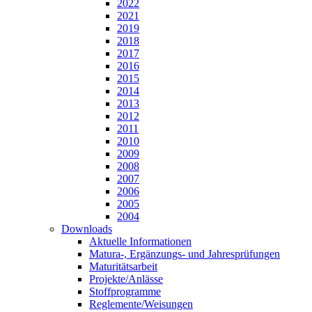
2022
2021
2019
2018
2017
2016
2015
2014
2013
2012
2011
2010
2009
2008
2007
2006
2005
2004
Downloads
Aktuelle Informationen
Matura-, Ergänzungs- und Jahresprüfungen
Maturitätsarbeit
Projekte/Anlässe
Stoffprogramme
Reglemente/Weisungen