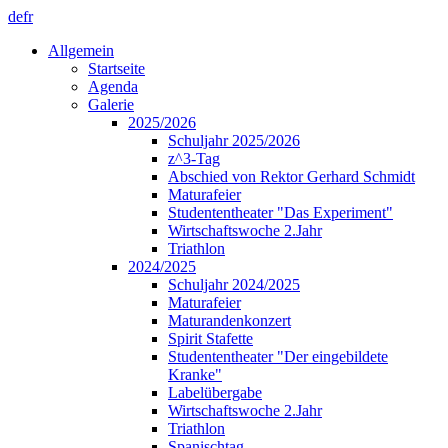
de
fr
Allgemein
Startseite
Agenda
Galerie
2025/2026
Schuljahr 2025/2026
z^3-Tag
Abschied von Rektor Gerhard Schmidt
Maturafeier
Studententheater "Das Experiment"
Wirtschaftswoche 2.Jahr
Triathlon
2024/2025
Schuljahr 2024/2025
Maturafeier
Maturandenkonzert
Spirit Stafette
Studententheater "Der eingebildete
Kranke"
Labelübergabe
Wirtschaftswoche 2.Jahr
Triathlon
Spanischtag